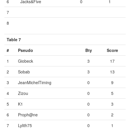
6
Jacks&Five
0
1
7
Vide
Vide
Vide
8
Vide
Vide
Vide
Table 7
#
Pseudo
Bty
Score
1
Giobeck
3
17
2
Sobab
3
13
3
JeanMichelTiming
0
9
4
Zizou
0
5
5
K1
0
3
6
Proph@ne
0
2
7
Lylith75
0
1