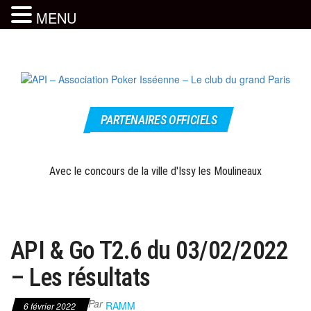
MENU
Skip
to
the
content
Le site
API –
officiel
PARTENAIRES OFFICIELS
Association
Poker
Isséenne –
Avec le concours de la ville d'Issy les Moulineaux
Le club du
grand Paris
API & Go T2.6 du 03/02/2022
– Les résultats
Par
RAMM
6 février 2022