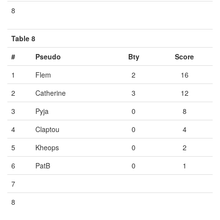
8
Vide
Vide
Vide
Table 8
#
Pseudo
Bty
Score
1
Flem
2
16
2
Catherine
3
12
3
Pyja
0
8
4
Claptou
0
4
5
Kheops
0
2
6
PatB
0
1
7
Vide
Vide
Vide
8
Vide
Vide
Vide