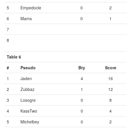
5
Empedocle
0
2
6
Mams
0
1
7
Vide
Vide
Vide
8
Vide
Vide
Vide
Table 6
#
Pseudo
Bty
Score
1
Jaden
4
16
2
Zubbaz
1
12
3
Losogre
0
8
4
KassTwo
0
4
5
Michelbey
0
2