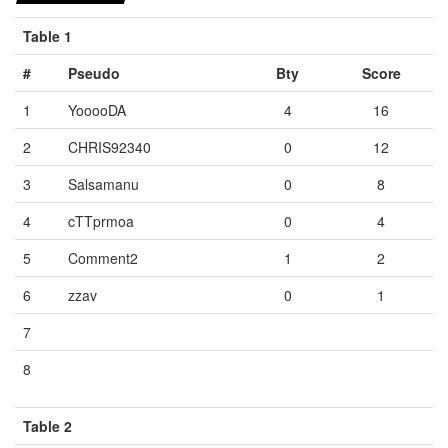
Table 1
#
Pseudo
Bty
Score
1
YooooDA
4
16
2
CHRIS92340
0
12
3
Salsamanu
0
8
4
cTTprmoa
0
4
5
Comment2
1
2
6
zzav
0
1
7
Vide
Vide
Vide
8
Vide
Vide
Vide
Table 2