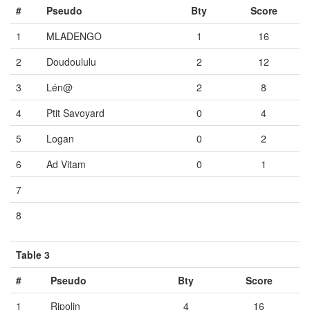
#
Pseudo
Bty
Score
1
MLADENGO
1
16
2
Doudoululu
2
12
3
Lén@
2
8
4
Ptit Savoyard
0
4
5
Logan
0
2
6
Ad Vitam
0
1
7
Vide
Vide
Vide
8
Vide
Vide
Vide
Table 3
#
Pseudo
Bty
Score
1
Ripolin
4
16