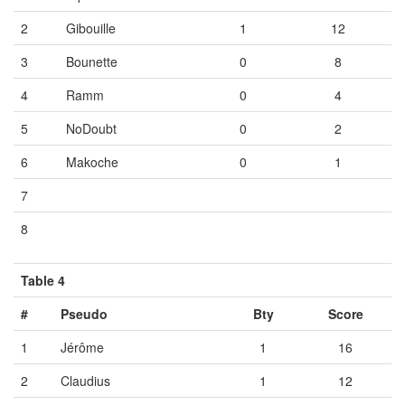
2
Gibouille
1
12
3
Bounette
0
8
4
Ramm
0
4
5
NoDoubt
0
2
6
Makoche
0
1
7
Vide
Vide
Vide
8
Vide
Vide
Vide
Table 4
#
Pseudo
Bty
Score
1
Jérôme
1
16
2
Claudius
1
12