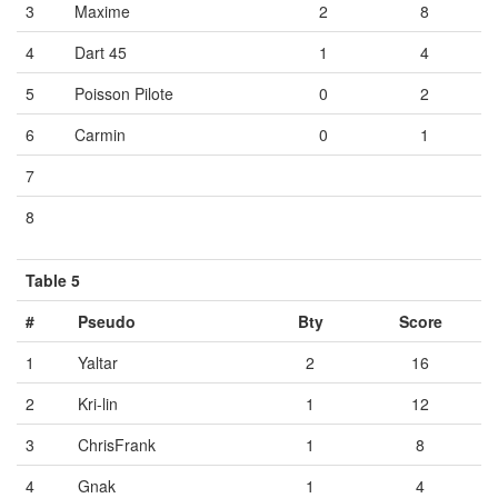
3
Maxime
2
8
4
Dart 45
1
4
5
Poisson Pilote
0
2
6
Carmin
0
1
7
Vide
Vide
Vide
8
Vide
Vide
Vide
Table 5
#
Pseudo
Bty
Score
1
Yaltar
2
16
2
Kri-lin
1
12
3
ChrisFrank
1
8
4
Gnak
1
4