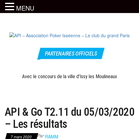
MENU
Skip
to
the
content
Le site
API –
officiel
PARTENAIRES OFFICIELS
Association
Poker
Isséenne –
Avec le concours de la ville d'Issy les Moulineaux
Le club du
grand Paris
API & Go T2.11 du 05/03/2020
– Les résultats
Par
RAMM
7 mars 2020