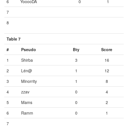
6
YooooDA
0
1
7
Vide
Vide
Vide
8
Vide
Vide
Vide
Table 7
#
Pseudo
Bty
Score
1
Shirba
3
16
2
Lén@
1
12
3
Minorrity
1
8
4
zzav
0
4
5
Mams
0
2
6
Ramm
0
1
7
Vide
Vide
Vide