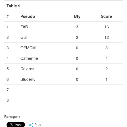
Table 9
#
Pseudo
Bty
Score
1
FAB
3
16
2
Gui
2
12
3
OEMCM
0
8
4
Catherine
0
4
5
Delgres
0
2
6
StuderK
0
1
7
Vide
Vide
Vide
8
Vide
Vide
Vide
Partager :
Plus