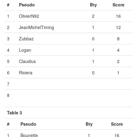
#
Pseudo
Bty
Score
1
OlivierN92
2
16
2
JeanMichelTiming
1
12
3
Zubbaz
0
8
4
Logan
1
4
5
Claudius
1
2
6
Riviera
0
1
7
Vide
Vide
Vide
8
Vide
Vide
Vide
Table 3
#
Pseudo
Bty
Score
1
Bounette
1
16