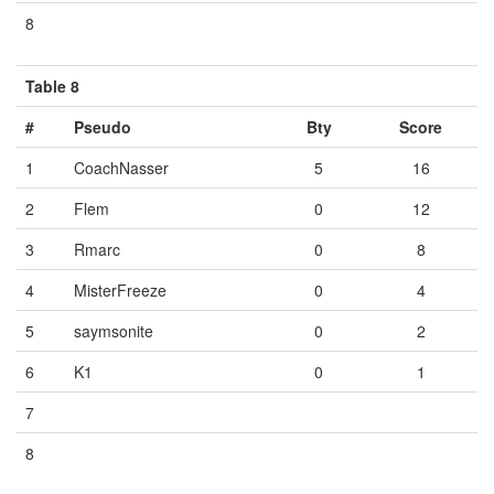
8
Vide
Vide
Vide
Table 8
#
Pseudo
Bty
Score
1
CoachNasser
5
16
2
Flem
0
12
3
Rmarc
0
8
4
MisterFreeze
0
4
5
saymsonite
0
2
6
K1
0
1
7
Vide
Vide
Vide
8
Vide
Vide
Vide