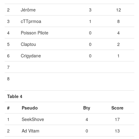
2
Jérôme
3
12
3
cTTprmoa
1
8
4
Poisson Pilote
0
4
5
Claptou
0
2
6
Crigydane
0
1
7
Vide
Vide
Vide
8
Vide
Vide
Vide
Table 4
#
Pseudo
Bty
Score
1
SeekShove
4
17
2
Ad Vitam
0
13