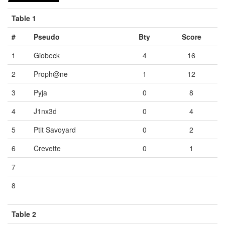
Table 1
#
Pseudo
Bty
Score
1
Giobeck
4
16
2
Proph@ne
1
12
3
Pyja
0
8
4
J1nx3d
0
4
5
Ptit Savoyard
0
2
6
Crevette
0
1
7
Vide
Vide
Vide
8
Vide
Vide
Vide
Table 2