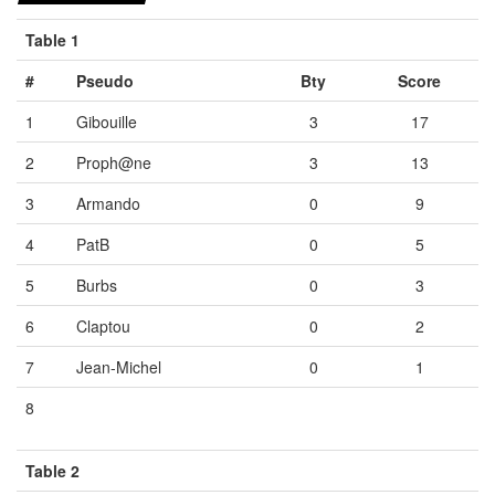
Table 1
#
Pseudo
Bty
Score
1
Gibouille
3
17
2
Proph@ne
3
13
3
Armando
0
9
4
PatB
0
5
5
Burbs
0
3
6
Claptou
0
2
7
Jean-Michel
0
1
8
Vide
Vide
Vide
Table 2