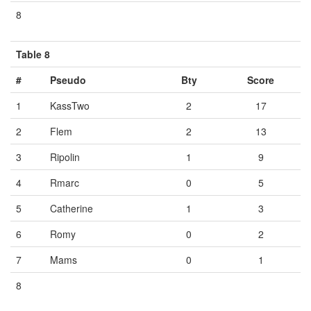
8
Vide
Vide
Vide
Table 8
#
Pseudo
Bty
Score
1
KassTwo
2
17
2
Flem
2
13
3
Ripolin
1
9
4
Rmarc
0
5
5
Catherine
1
3
6
Romy
0
2
7
Mams
0
1
8
Vide
Vide
Vide