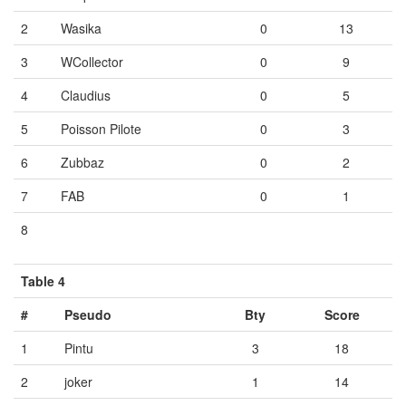
2
Wasika
0
13
3
WCollector
0
9
4
Claudius
0
5
5
Poisson Pilote
0
3
6
Zubbaz
0
2
7
FAB
0
1
8
Vide
Vide
Vide
Table 4
#
Pseudo
Bty
Score
1
Pintu
3
18
2
joker
1
14