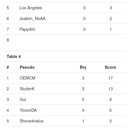
5
Los Angeles
0
3
6
Joakim_NoAA
0
2
7
Papydim
0
1
8
Vide
Vide
Vide
Table 6
#
Pseudo
Bty
Score
1
OEMCM
3
17
2
StuderK
2
13
3
Gui
0
9
4
YooooDA
0
5
5
Shove4value
1
3