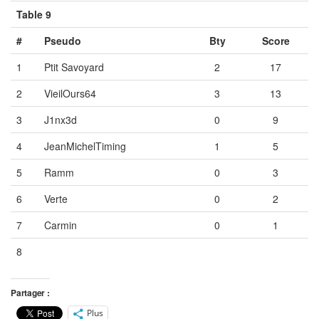
Table 9
#
Pseudo
Bty
Score
1
Ptit Savoyard
2
17
2
VieilOurs64
3
13
3
J1nx3d
0
9
4
JeanMichelTiming
1
5
5
Ramm
0
3
6
Verte
0
2
7
Carmin
0
1
8
Vide
Vide
Vide
Partager :
Plus