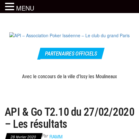
MENU
Skip
to
the
content
Le site
API –
officiel
PARTENAIRES OFFICIELS
Association
Poker
Isséenne –
Avec le concours de la ville d'Issy les Moulineaux
Le club du
grand Paris
API & Go T2.10 du 27/02/2020
– Les résultats
Par
RAMM
28 février 2020