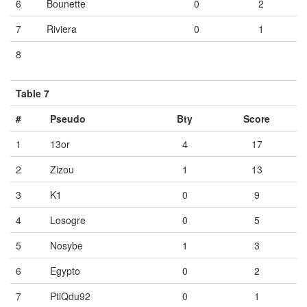
6
Bounette
0
2
7
Riviera
0
1
8
Vide
Vide
Vide
Table 7
#
Pseudo
Bty
Score
1
13or
4
17
2
Zizou
1
13
3
K1
0
9
4
Losogre
0
5
5
Nosybe
1
3
6
Egypto
0
2
7
PtiQdu92
0
1