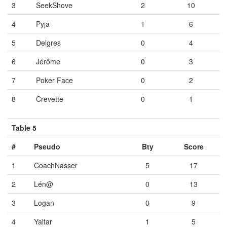
3
SeekShove
2
10
4
Pyja
1
6
5
Delgres
0
4
6
Jérôme
0
3
7
Poker Face
0
2
8
Crevette
0
1
Table 5
#
Pseudo
Bty
Score
1
CoachNasser
5
17
2
Lén@
0
13
3
Logan
0
9
4
Yaltar
1
5