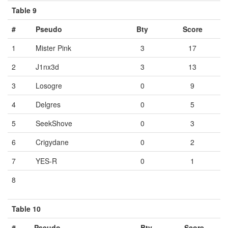
Table 9
#
Pseudo
Bty
Score
1
Mister Pink
3
17
2
J1nx3d
3
13
3
Losogre
0
9
4
Delgres
0
5
5
SeekShove
0
3
6
Crigydane
0
2
7
YES-R
0
1
8
Vide
Vide
Vide
Table 10
#
Pseudo
Bty
Score