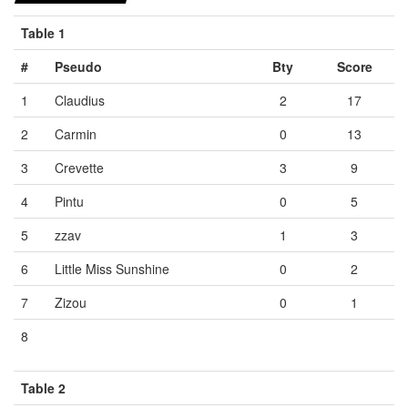
Table 1
#
Pseudo
Bty
Score
1
Claudius
2
17
2
Carmin
0
13
3
Crevette
3
9
4
Pintu
0
5
5
zzav
1
3
6
Little Miss Sunshine
0
2
7
Zizou
0
1
8
Vide
Vide
Vide
Table 2