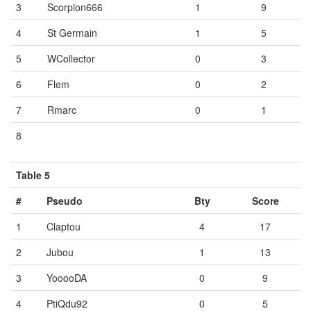
3
Scorpion666
1
9
4
St Germain
1
5
5
WCollector
0
3
6
Flem
0
2
7
Rmarc
0
1
8
Vide
Vide
Vide
Table 5
#
Pseudo
Bty
Score
1
Claptou
4
17
2
Jubou
1
13
3
YooooDA
0
9
4
PtiQdu92
0
5