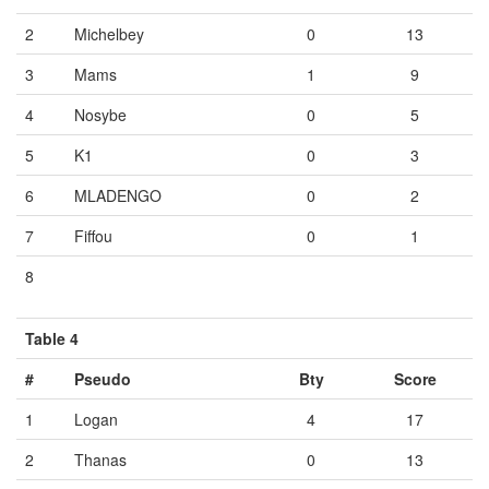
2
Michelbey
0
13
3
Mams
1
9
4
Nosybe
0
5
5
K1
0
3
6
MLADENGO
0
2
7
Fiffou
0
1
8
Vide
Vide
Vide
Table 4
#
Pseudo
Bty
Score
1
Logan
4
17
2
Thanas
0
13