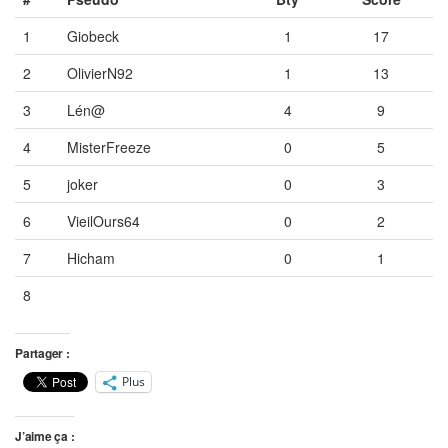
1
Giobeck
1
17
2
OlivierN92
1
13
3
Lén@
4
9
4
MisterFreeze
0
5
5
joker
0
3
6
VieilOurs64
0
2
7
Hicham
0
1
8
Vide
Vide
Vide
Partager :
Plus
J’aime ça :