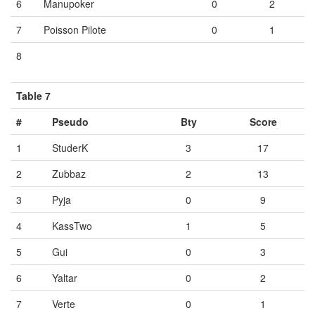
6
Manupoker
0
2
7
Poisson Pilote
0
1
8
Vide
Vide
Vide
Table 7
#
Pseudo
Bty
Score
1
StuderK
3
17
2
Zubbaz
2
13
3
Pyja
0
9
4
KassTwo
1
5
5
Gui
0
3
6
Yaltar
0
2
7
Verte
0
1