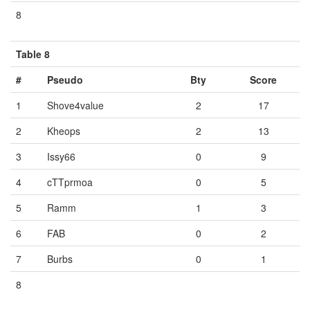
8
Vide
Vide
Vide
Table 8
#
Pseudo
Bty
Score
1
Shove4value
2
17
2
Kheops
2
13
3
Issy66
0
9
4
cTTprmoa
0
5
5
Ramm
1
3
6
FAB
0
2
7
Burbs
0
1
8
Vide
Vide
Vide