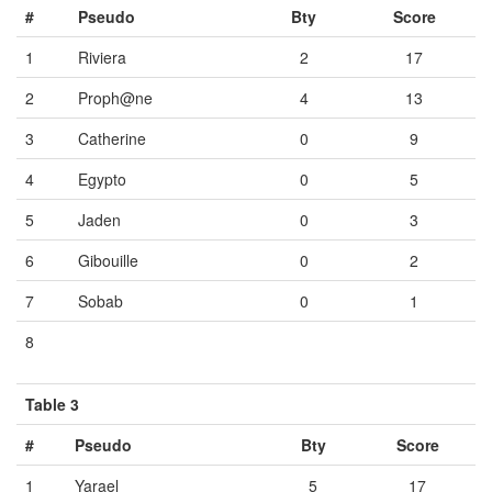
#
Pseudo
Bty
Score
1
Riviera
2
17
2
Proph@ne
4
13
3
Catherine
0
9
4
Egypto
0
5
5
Jaden
0
3
6
Gibouille
0
2
7
Sobab
0
1
8
Vide
Vide
Vide
Table 3
#
Pseudo
Bty
Score
1
Yarael
5
17