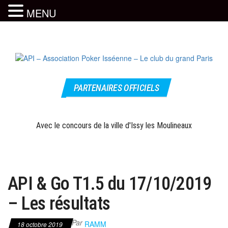
MENU
Skip
to
the
content
Le site
API –
officiel
PARTENAIRES OFFICIELS
Association
Poker
Isséenne –
Avec le concours de la ville d'Issy les Moulineaux
Le club du
grand Paris
API & Go T1.5 du 17/10/2019
– Les résultats
Par
RAMM
18 octobre 2019