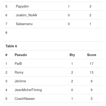
5
Papydim
1
3
6
Joakim_NoAA
0
2
7
Salsamanu
0
1
8
Vide
Vide
Vide
Table 6
#
Pseudo
Bty
Score
1
PatB
1
17
2
Romy
2
13
3
Jérôme
2
9
4
JeanMichelTiming
0
5
5
CoachNasser
1
3