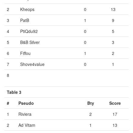
2
Kheops
0
13
3
PatB
1
9
4
PtiQdu92
0
5
5
B&B Silver
0
3
6
Fiffou
1
2
7
Shove4value
0
1
8
Vide
Vide
Vide
Table 3
#
Pseudo
Bty
Score
1
Riviera
2
17
2
Ad Vitam
1
13