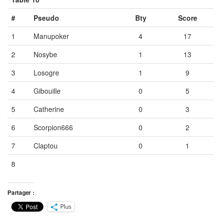
#
Pseudo
Bty
Score
1
Manupoker
4
17
2
Nosybe
1
13
3
Losogre
1
9
4
Gibouille
0
5
5
Catherine
0
3
6
Scorpion666
0
2
7
Claptou
0
1
8
Vide
Vide
Vide
Partager :
Plus