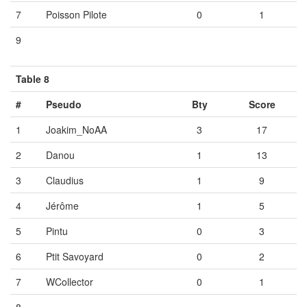
7
Poisson Pilote
0
1
9
Vide
Vide
Vide
Table 8
#
Pseudo
Bty
Score
1
Joakim_NoAA
3
17
2
Danou
1
13
3
Claudius
1
9
4
Jérôme
1
5
5
Pintu
0
3
6
Ptit Savoyard
0
2
7
WCollector
0
1
8
Vide
Vide
Vide