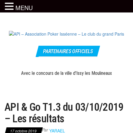
MENU
Skip
to
the
content
Le site
API –
officiel
PARTENAIRES OFFICIELS
Association
Poker
Isséenne –
Avec le concours de la ville d'Issy les Moulineaux
Le club du
grand Paris
API & Go T1.3 du 03/10/2019
– Les résultats
Par
YARAEL
17 octobre 2019