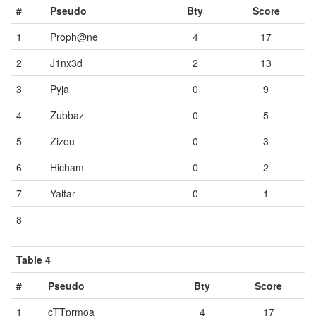
#
Pseudo
Bty
Score
1
Proph@ne
4
17
2
J1nx3d
2
13
3
Pyja
0
9
4
Zubbaz
0
5
5
Zizou
0
3
6
Hicham
0
2
7
Yaltar
0
1
8
Vide
Vide
Vide
Table 4
#
Pseudo
Bty
Score
1
cTTprmoa
4
17