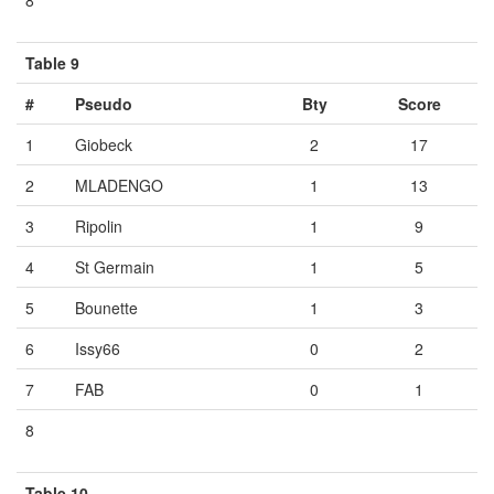
Table 9
#
Pseudo
Bty
Score
1
Giobeck
2
17
2
MLADENGO
1
13
3
Ripolin
1
9
4
St Germain
1
5
5
Bounette
1
3
6
Issy66
0
2
7
FAB
0
1
8
Vide
Vide
Vide
Table 10