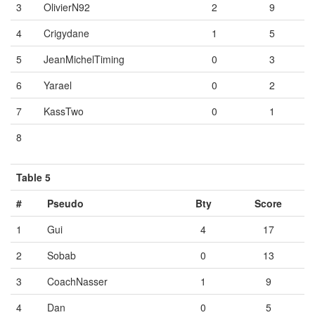
3
OlivierN92
2
9
4
Crigydane
1
5
5
JeanMichelTiming
0
3
6
Yarael
0
2
7
KassTwo
0
1
8
Vide
Vide
Vide
Table 5
#
Pseudo
Bty
Score
1
Gui
4
17
2
Sobab
0
13
3
CoachNasser
1
9
4
Dan
0
5