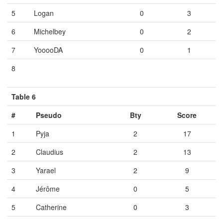
5
Logan
0
3
6
Michelbey
0
2
7
YooooDA
0
1
8
Vide
Vide
Vide
Table 6
#
Pseudo
Bty
Score
1
Pyja
2
17
2
Claudius
2
13
3
Yarael
2
9
4
Jérôme
0
5
5
Catherine
0
3