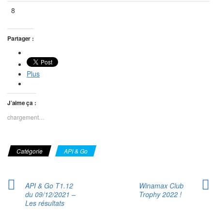
8
Vide
Vide
Vide
Partager :
Plus
J’aime ça :
chargement…
Catégorie
API & Go
API & Go T1.12
Winamax Club
du 09/12/2021 –
Trophy 2022 !
Les résultats