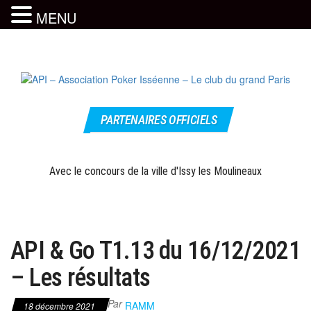
MENU
Skip
to
the
content
Le site
API –
officiel
PARTENAIRES OFFICIELS
Association
Poker
Isséenne –
Avec le concours de la ville d'Issy les Moulineaux
Le club du
grand Paris
API & Go T1.13 du 16/12/2021
– Les résultats
Par
RAMM
18 décembre 2021