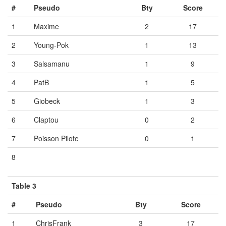
#
Pseudo
Bty
Score
1
Maxime
2
17
2
Young-Pok
1
13
3
Salsamanu
1
9
4
PatB
1
5
5
Giobeck
1
3
6
Claptou
0
2
7
Poisson Pilote
0
1
8
Vide
Vide
Vide
Table 3
#
Pseudo
Bty
Score
1
ChrisFrank
3
17