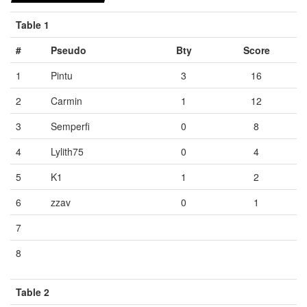
Table 1
#
Pseudo
Bty
Score
1
Pintu
3
16
2
Carmin
1
12
3
Semperfi
0
8
4
Lylith75
0
4
5
K1
1
2
6
zzav
0
1
7
Vide
Vide
Vide
8
Vide
Vide
Vide
Table 2