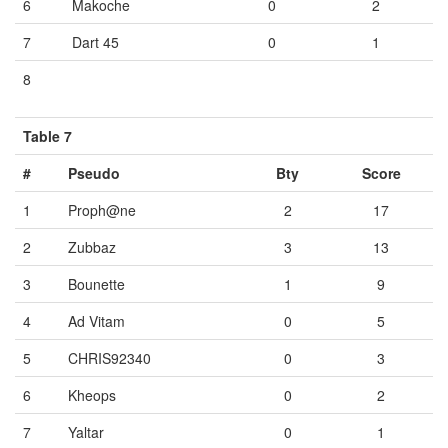
6
Makoche
0
2
7
Dart 45
0
1
8
Vide
Vide
Vide
Table 7
#
Pseudo
Bty
Score
1
Proph@ne
2
17
2
Zubbaz
3
13
3
Bounette
1
9
4
Ad Vitam
0
5
5
CHRIS92340
0
3
6
Kheops
0
2
7
Yaltar
0
1