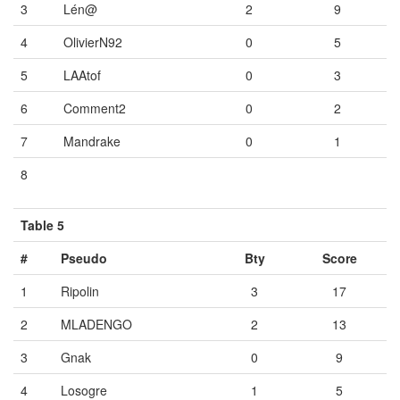
3
Lén@
2
9
4
OlivierN92
0
5
5
LAAtof
0
3
6
Comment2
0
2
7
Mandrake
0
1
8
Vide
Vide
Vide
Table 5
#
Pseudo
Bty
Score
1
Ripolin
3
17
2
MLADENGO
2
13
3
Gnak
0
9
4
Losogre
1
5