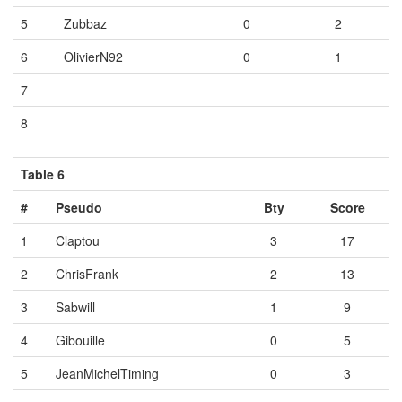
5
Zubbaz
0
2
6
OlivierN92
0
1
7
Vide
Vide
Vide
8
Vide
Vide
Vide
Table 6
#
Pseudo
Bty
Score
1
Claptou
3
17
2
ChrisFrank
2
13
3
Sabwill
1
9
4
Gibouille
0
5
5
JeanMichelTiming
0
3