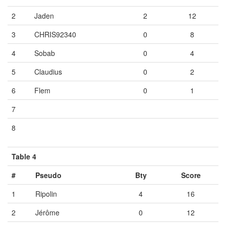
2
Jaden
2
12
3
CHRIS92340
0
8
4
Sobab
0
4
5
Claudius
0
2
6
Flem
0
1
7
Vide
Vide
Vide
8
Vide
Vide
Vide
Table 4
#
Pseudo
Bty
Score
1
Ripolin
4
16
2
Jérôme
0
12