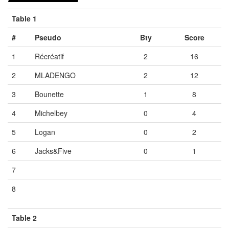
Table 1
#
Pseudo
Bty
Score
1
Récréatif
2
16
2
MLADENGO
2
12
3
Bounette
1
8
4
Michelbey
0
4
5
Logan
0
2
6
Jacks&Five
0
1
7
Vide
Vide
Vide
8
Vide
Vide
Vide
Table 2