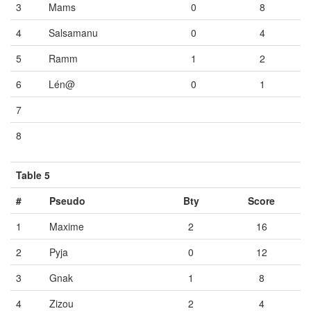
3
Mams
0
8
4
Salsamanu
0
4
5
Ramm
1
2
6
Lén@
0
1
7
Vide
Vide
Vide
8
Vide
Vide
Vide
Table 5
#
Pseudo
Bty
Score
1
Maxime
2
16
2
Pyja
0
12
3
Gnak
1
8
4
Zizou
2
4