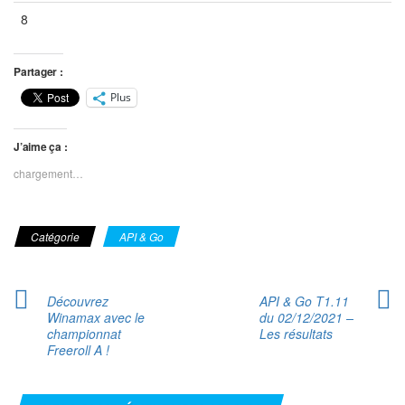
8
Vide
Vide
Vide
Partager :
Plus
J’aime ça :
chargement…
Catégorie
API & Go
Découvrez
API & Go T1.11
Winamax avec le
du 02/12/2021 –
championnat
Les résultats
Freeroll A !