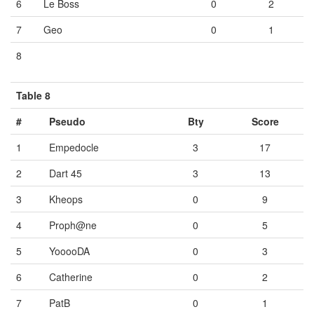
6
Le Boss
0
2
7
Geo
0
1
8
Vide
Vide
Vide
Table 8
#
Pseudo
Bty
Score
1
Empedocle
3
17
2
Dart 45
3
13
3
Kheops
0
9
4
Proph@ne
0
5
5
YooooDA
0
3
6
Catherine
0
2
7
PatB
0
1