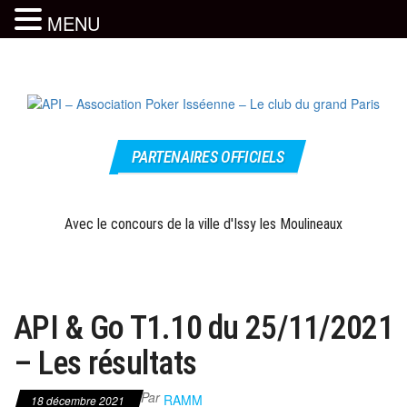
MENU
Skip
to
the
content
Le site
API –
officiel
PARTENAIRES OFFICIELS
Association
Poker
Isséenne –
Avec le concours de la ville d'Issy les Moulineaux
Le club du
grand Paris
API & Go T1.10 du 25/11/2021
– Les résultats
Par
RAMM
18 décembre 2021