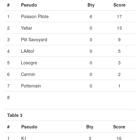
#
Pseudo
Bty
Score
1
Poisson Pilote
6
17
2
Yaltar
0
13
3
Ptit Savoyard
0
9
4
LAAtof
0
5
5
Losogre
0
3
6
Carmin
0
2
7
Pottemain
0
1
8
Vide
Vide
Vide
Table 3
#
Pseudo
Bty
Score
1
K1
3
16