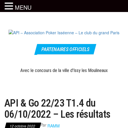
MENU
Skip
to
the
content
Le site
API –
officiel
PARTENAIRES OFFICIELS
Association
Poker
Isséenne –
Avec le concours de la ville d'Issy les Moulineaux
Le club du
grand Paris
API & Go 22/23 T1.4 du
06/10/2022 – Les résultats
Par
RAMM
12 octobre 2022