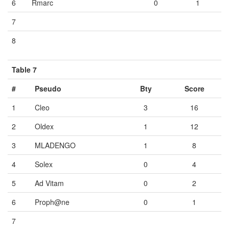
6
Rmarc
0
1
7
Vide
Vide
Vide
8
Vide
Vide
Vide
Table 7
#
Pseudo
Bty
Score
1
Cleo
3
16
2
Oldex
1
12
3
MLADENGO
1
8
4
Solex
0
4
5
Ad Vitam
0
2
6
Proph@ne
0
1
7
Vide
Vide
Vide