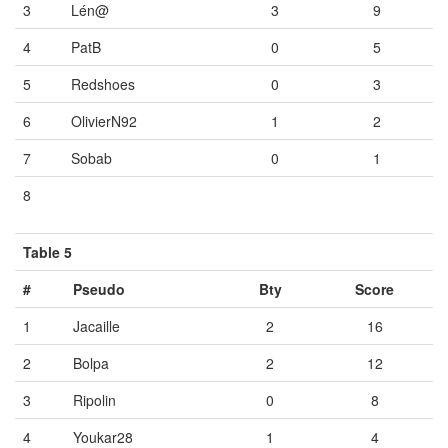
3
Lén@
3
9
4
PatB
0
5
5
Redshoes
0
3
6
OlivierN92
1
2
7
Sobab
0
1
8
Vide
Vide
Vide
Table 5
#
Pseudo
Bty
Score
1
Jacaille
2
16
2
Bolpa
2
12
3
Ripolin
0
8
4
Youkar28
1
4