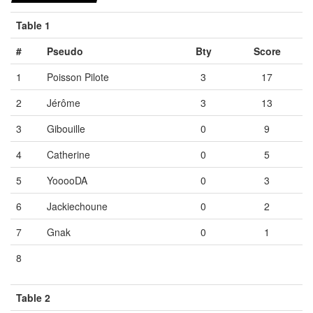
Table 1
#
Pseudo
Bty
Score
1
Poisson Pilote
3
17
2
Jérôme
3
13
3
Gibouille
0
9
4
Catherine
0
5
5
YooooDA
0
3
6
Jackiechoune
0
2
7
Gnak
0
1
8
Vide
Vide
Vide
Table 2