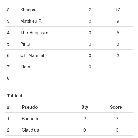
2
Kheops
2
13
3
Matthieu R
0
9
4
The Hengover
0
5
5
Pintu
0
3
6
GH-Marshal
0
2
7
Flem
0
1
8
Vide
Vide
Vide
Table 4
#
Pseudo
Bty
Score
1
Bounette
2
17
2
Claudius
0
13