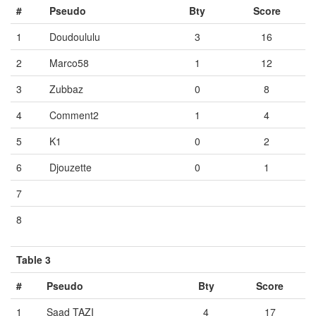
#
Pseudo
Bty
Score
1
Doudoululu
3
16
2
Marco58
1
12
3
Zubbaz
0
8
4
Comment2
1
4
5
K1
0
2
6
Djouzette
0
1
7
Vide
Vide
Vide
8
Vide
Vide
Vide
Table 3
#
Pseudo
Bty
Score
1
Saad TAZI
4
17