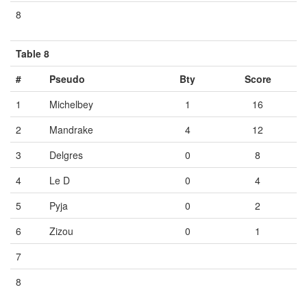
8
Vide
Vide
Vide
Table 8
#
Pseudo
Bty
Score
1
Michelbey
1
16
2
Mandrake
4
12
3
Delgres
0
8
4
Le D
0
4
5
Pyja
0
2
6
Zizou
0
1
7
Vide
Vide
Vide
8
Vide
Vide
Vide