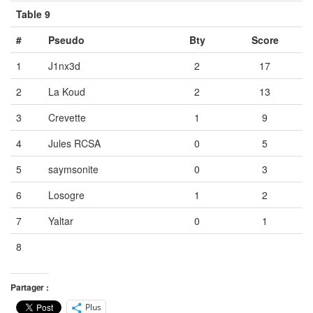
Table 9
#
Pseudo
Bty
Score
1
J1nx3d
2
17
2
La Koud
2
13
3
Crevette
1
9
4
Jules RCSA
0
5
5
saymsonite
0
3
6
Losogre
1
2
7
Yaltar
0
1
8
Vide
Vide
Vide
Partager :
Plus