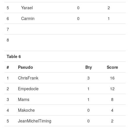
5
Yarael
0
2
6
Carmin
0
1
7
Vide
Vide
Vide
8
Vide
Vide
Vide
Table 6
#
Pseudo
Bty
Score
1
ChrisFrank
3
16
2
Empedocle
1
12
3
Mams
1
8
4
Makoche
0
4
5
JeanMichelTiming
0
2