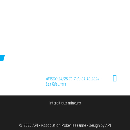
API&GO 24/25 T1.7 du 31.10.2024 –
Les Résultats
Interdit aux mineurs
© 2026 API - Association Poker Isséenne - Design by API