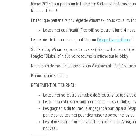
février 2025 pour parcourir la France en 9 étapes, de Strasbour
Rennes et Nice !
En tant que partenaire privilégié de Winamax, nous vous invitons
Le tournoi qualificatif (Freeroll) se jouera le lundi 4 no
Le premier du tournoi sera qualifié pour
l’étape Live de Paris
!
Sur le lobby Winamax, vous trouverez (très prochainement) le t
l’onglet “Clubs” afin que votre tournoi s’affiche sur le lobby.
Nul besoin de mot de passe si vous êtes bien affilié(e) à votre
Bonne chance à tous !
RÈGLEMENT DU TOURNOI :
Le tournoi se jouera par table de 8 joueurs. Le tapis de
Le tournoi est réservé aux membres affiliés au club sur
Les gagnants du tournoi s’engagent à participer à l’étap
participer au tournoi pour des raisons personnelles ou
Les places sont nominatives et non cessibles. Ainsi, un j
nouveau.