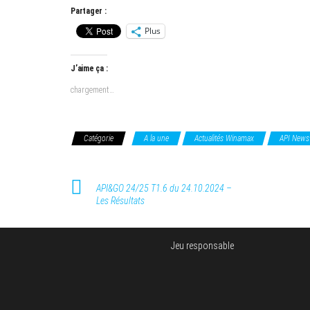
Partager :
Plus
J’aime ça :
chargement…
Catégorie
A la une
Actualités Winamax
API News
API&GO 24/25 T1.6 du 24.10.2024 –
Les Résultats
Jeu responsable