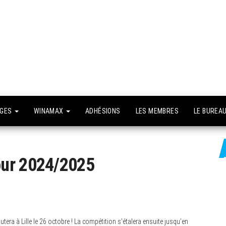
API –
e site
fficiel
Association
Poker
Isséenne –
Le club du
NGES
WINAMAX
ADHÉSIONS
LES MEMBRES
LE BUREA
grand Paris
our 2024/2025
era à Lille le 26 octobre ! La compétition s’étalera ensuite jusqu’en