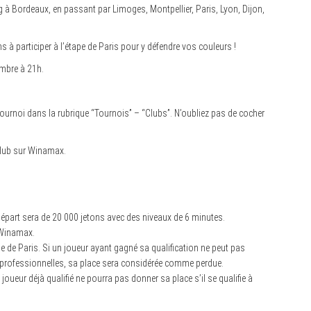
g à Bordeaux, en passant par Limoges, Montpellier, Paris, Lyon, Dijon,
 à participer à l’étape de Paris pour y défendre vos couleurs !
vembre à 21h.
ournoi dans la rubrique “Tournois” – “Clubs”. N’oubliez pas de cocher
 club sur Winamax.
 départ sera de 20 000 jetons avec des niveaux de 6 minutes.
 Winamax.
e de Paris. Si un joueur ayant gagné sa qualification ne peut pas
 professionnelles, sa place sera considérée comme perdue.
oueur déjà qualifié ne pourra pas donner sa place s’il se qualifie à