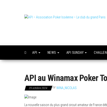
Skip
to
the
content
L
o
API
NEWS
API SUNDAY
CHALLE
API au Winamax Poker T
Par
WINA_NICOLAS
29 octobre 2024
La nouvelle saison du plus grand circuit amateur de France début