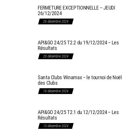
FERMETURE EXCEPTIONNELLE – JEUDI
26/12/2024
26 décembre 2024
API&GO 24/25 T2.2 du 19/12/2024 – Les
Résultats
20 décembre 2024
Santa Clubs Winamax – le tournoi de Noël
des Clubs
16 décembre 2024
API&GO 24/25 T2.1 du 12/12/2024 – Les
Résultats
13 décembre 2024