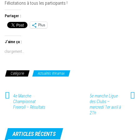
Félicitations à tous les participants !
Partager :
Plus
J’aime ça :
chargement…
Catégorie
Actualités Winamax
4e Manche
5e manche Ligue
Championnat
des Clubs –
Freeroll – Résultats
mercredi 1er avril à
21h
ARTICLES RÉCENTS