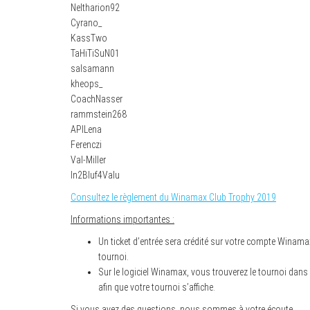
Neltharion92
Cyrano_
KassTwo
TaHiTiSuN01
salsamann
kheops_
CoachNasser
rammstein268
APILena
Ferenczi
Val-Miller
In2Bluf4Valu
Consultez le règlement du Winamax Club Trophy 2019
Informations importantes :
Un ticket d’entrée sera crédité sur votre compte Winama
tournoi.
Sur le logiciel Winamax, vous trouverez le tournoi dans l
afin que votre tournoi s’affiche.
Si vous avez des questions, nous sommes à votre écoute.