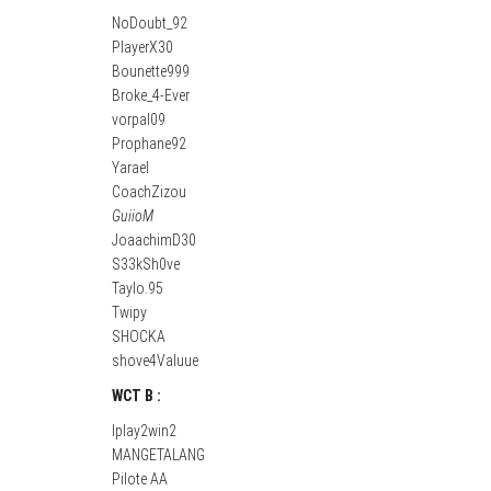
NoDoubt_92
PlayerX30
Bounette999
Broke_4-Ever
vorpal09
Prophane92
Yarael
CoachZizou
GuiioM
JoaachimD30
S33kSh0ve
Taylo.95
Twipy
SHOCKA
shove4Valuue
WCT B :
Iplay2win2
MANGETALANG
Pilote AA