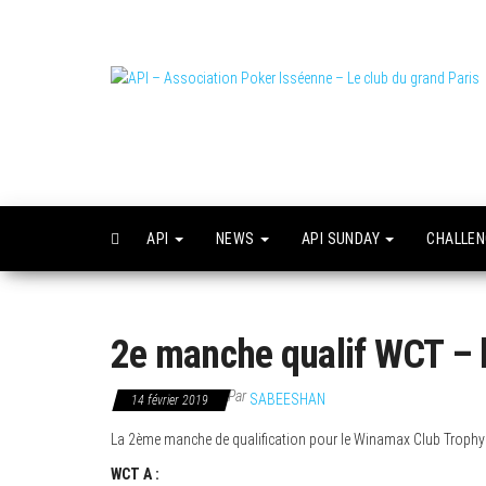
Skip
to
the
content
L
o
API
NEWS
API SUNDAY
CHALLE
2e manche qualif WCT – l
Par
SABEESHAN
14 février 2019
La 2ème manche de qualification pour le Winamax Club Trophy
WCT A :