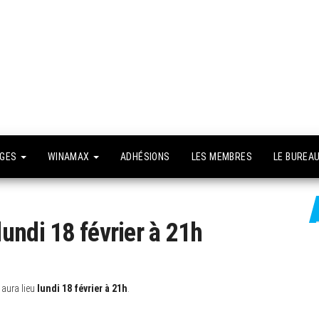
API –
e site
fficiel
Association
Poker
Isséenne –
Le club du
NGES
WINAMAX
ADHÉSIONS
LES MEMBRES
LE BUREA
grand Paris
undi 18 février à 21h
 aura lieu
lundi 18 février à 21h
.