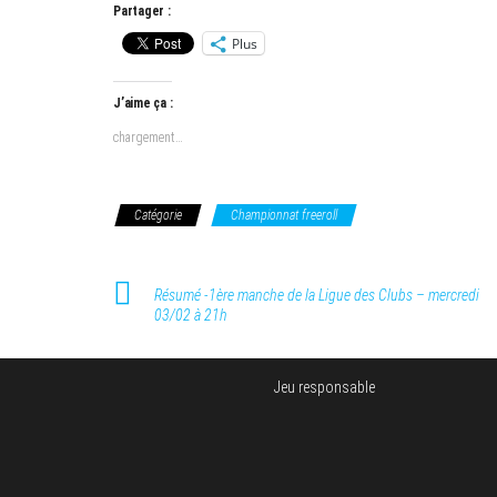
Partager :
Plus
J’aime ça :
chargement…
Catégorie
Championnat freeroll
Résumé -1ère manche de la Ligue des Clubs – mercredi
03/02 à 21h
Jeu responsable