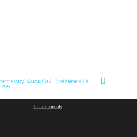
manche champ. Winamax Live B – lundi 8 février à 21h –
ultats
Tests et conseils