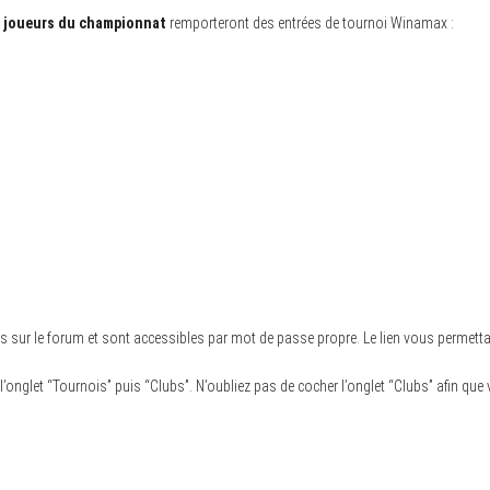
s joueurs du championnat
remporteront des entrées de tournoi Winamax :
s sur le forum et sont accessibles par mot de passe propre. Le lien vous permett
l’onglet “Tournois” puis “Clubs”. N’oubliez pas de cocher l’onglet “Clubs” afin que v