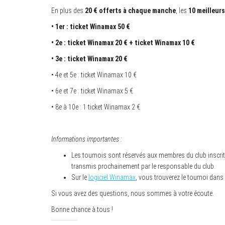
En plus des
20 € offerts à chaque manche
, les
10 meilleur
• 1er : ticket Winamax 50 €
• 2e : ticket Winamax 20 € + ticket Winamax 10 €
• 3e : ticket Winamax 20 €
• 4e et 5e : ticket Winamax 10 €
• 6e et 7e : ticket Winamax 5 €
• 8e à 10e : 1 ticket Winamax 2 €
Informations importantes :
Les tournois sont réservés aux membres du club inscrit
transmis prochainement par le responsable du club.
Sur le
logiciel Winamax
, vous trouverez le tournoi dans 
Si vous avez des questions, nous sommes à votre écoute.
Bonne chance à tous !