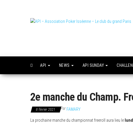
Skip
to
the
content
L
o
API
NEWS
API SUNDAY
CHALLE
2e manche du Champ. Free
Par
FAMARY
8 février 2021
La prochaine manche du championnat freeroll aura lieu le
lundi