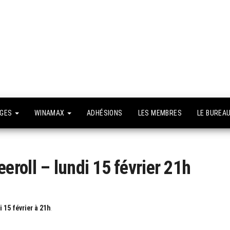
API –
e site
fficiel
Association
Poker
Isséenne –
Le club du
NGES
WINAMAX
ADHÉSIONS
LES MEMBRES
LE BUREA
grand Paris
roll – lundi 15 février 21h
 15 février à 21h
.