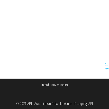
2e 
Rés
Interdit aux mineurs
© 2026 API - Association Poker Isséenne - Design by API