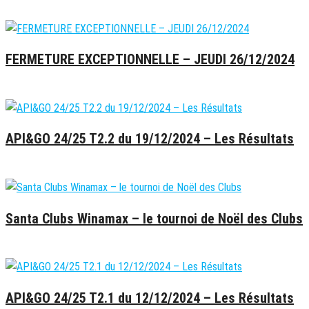
FERMETURE EXCEPTIONNELLE – JEUDI 26/12/2024
26 décembre 2024
API&GO 24/25 T2.2 du 19/12/2024 – Les Résultats
20 décembre 2024
Santa Clubs Winamax – le tournoi de Noël des Clubs
16 décembre 2024
API&GO 24/25 T2.1 du 12/12/2024 – Les Résultats