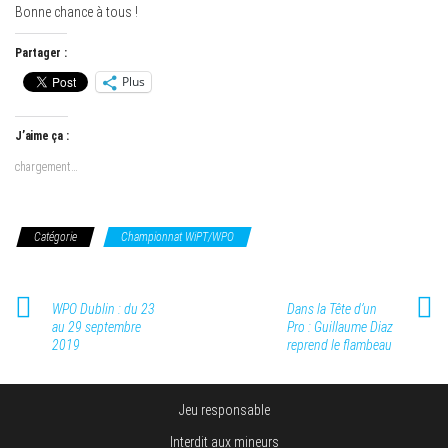
Bonne chance à tous !
Partager :
Plus
J’aime ça :
chargement…
Catégorie
Championnat WiPT/WPO
WPO Dublin : du 23
Dans la Tête d’un
au 29 septembre
Pro : Guillaume Diaz
2019
reprend le flambeau
Jeu responsable
Interdit aux mineurs