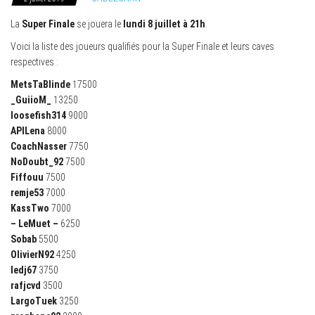
La
Super Finale
se jouera le
lundi 8 juillet à 21h
.
Voici la liste des joueurs qualifiés pour la Super Finale et leurs caves
respectives :
MetsTaBlinde
17500
_GuiioM_
13250
loosefish314
9000
APILena
8000
CoachNasser
7750
NoDoubt_92
7500
Fiffouu
7500
remje53
7000
KassTwo
7000
– LeMuet –
6250
Sobab
5500
OlivierN92
4250
ledj67
3750
rafjcvd
3500
LargoTuek
3250