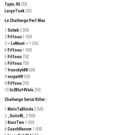
Taylo.95
250
LargoTuek
250
Le Challenge Perf Max
1
Sobab
2 000
2
Fiffouu
1 500
3
– LeMuet –
1 250
4
Fiffouu
1 000
5
Fiffouu
750
6
Fiffouu
750
7
francky688
500
8
vorpal09
500
9
Fiffouu
250
10
In2Bluf4Valu
250
Challenge Serial Killer :
1
MetsTaBlinde
2 500
2
_GuiioM_
2 000
3
KassTwo
1 500
4
CoachNasser
1 000