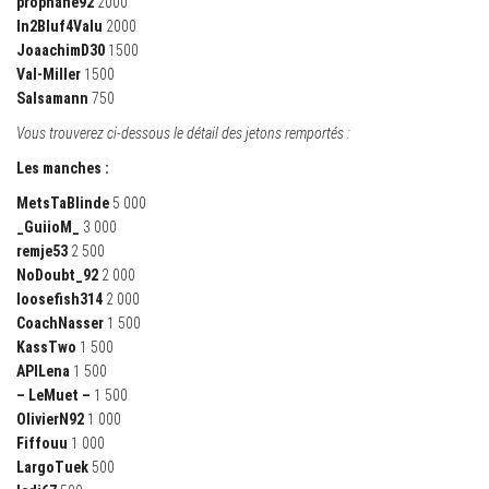
prophane92
2000
In2Bluf4Valu
2000
JoaachimD30
1500
Val-Miller
1500
Salsamann
750
Vous trouverez ci-dessous le détail des jetons remportés :
Les manches :
MetsTaBlinde
5 000
_GuiioM_
3 000
remje53
2 500
NoDoubt_92
2 000
loosefish314
2 000
CoachNasser
1 500
KassTwo
1 500
APILena
1 500
– LeMuet –
1 500
OlivierN92
1 000
Fiffouu
1 000
LargoTuek
500