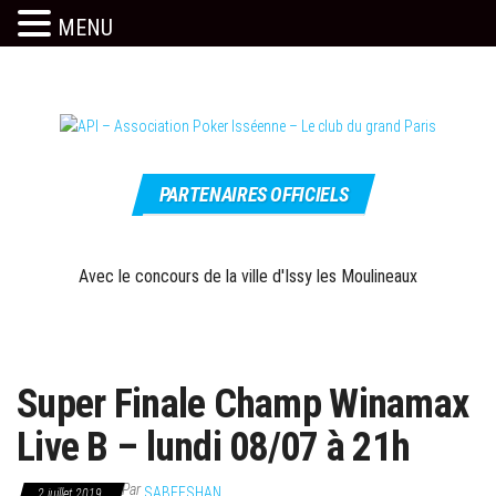
MENU
Skip
to
the
content
Le site
API –
officiel
PARTENAIRES OFFICIELS
Association
Poker
Isséenne –
Avec le concours de la ville d'Issy les Moulineaux
Le club du
grand Paris
Super Finale Champ Winamax
Live B – lundi 08/07 à 21h
Par
SABEESHAN
2 juillet 2019