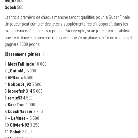
ledj67
500
Sobab
500
Les trois premiers de chaque manche seront qualifiés pour la Super Finale.
Un joueur peut cumuler des jetons supplémentaires s’il apparaît dans les
trois premiers à plusieurs reprises. Par exemple, si un joueur comptabilise
une 1ère place à la première manche et une 2ème place à la 4ème manche, il
gagnera 2500 jetons.
Classement général :
1
MetsTaBlinde
10 000
2
_GuiioM_
8 000
3
APILena
6 500
4
NoDoubt_92
5 500
5
loosefish314
5 000
6
remje53
4 500
7
KassTwo
4 000
8
CoachNasser
3 750
9
– LeMuet –
3 500
10
OlivierN92
3 250
11
Sobab
3 000