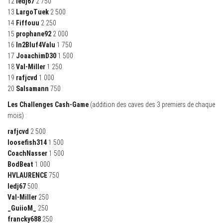
12
ledj67
2 750
13
LargoTuek
2 500
14
Fiffouu
2 250
15
prophane92
2 000
16
In2Bluf4Valu
1 750
17
JoaachimD30
1 500
18
Val-Miller
1 250
19
rafjcvd
1 000
20
Salsamann
750
Les Challenges Cash-Game
(addition des caves des 3 premiers de chaque
mois) :
rafjcvd
2 500
loosefish314
1 500
CoachNasser
1 500
BodBeat
1 000
HVLAURENCE
750
ledj67
500
Val-Miller
250
_GuiioM_
250
francky688
250