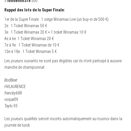
5
loosefish314
500
Rappel des lots de la Super Finale:
1er de la Super Finale : 1 siège Winamax Live (un buy-in de 500 €)
2e : 1 Ticket Winamax 50 €
3e : 1 Ticket Winamax 20 € + 1 ticket Winamax 10 €
4e à 6e: 1 Ticket Winamax 20 €
7e à 9e : 1 Ticket Winamax de 10 €
10e à 18e : 1 Ticket Winamax 5 €
Les joueurs suivants ne sont pas éligibles car ils n’ont participé à aucune
manche de championnat :
BodBeat
HVLAURENCE
francky688
vorpal09
Taylo.95
Les joueurs qualifiés seront inscrits automatiquement au tournoi dans la
journée de lundi.