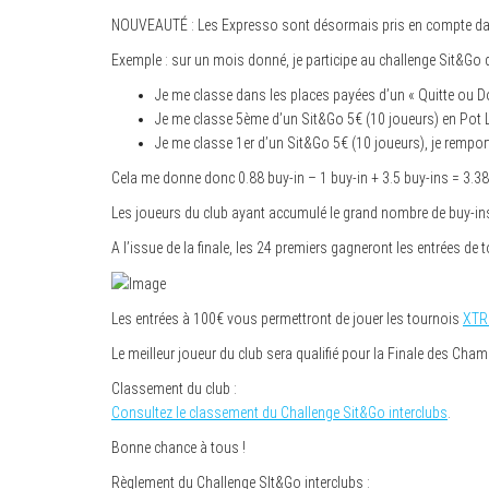
NOUVEAUTÉ : Les Expresso sont désormais pris en compte dans
Exemple : sur un mois donné, je participe au challenge Sit&Go
Je me classe dans les places payées d’un « Quitte ou Do
Je me classe 5ème d’un Sit&Go 5€ (10 joueurs) en Pot L
Je me classe 1er d’un Sit&Go 5€ (10 joueurs), je rempor
Cela me donne donc 0.88 buy-in – 1 buy-in + 3.5 buy-ins = 3.38
Les joueurs du club ayant accumulé le grand nombre de buy-ins
A l’issue de la finale, les 24 premiers gagneront les entrées de 
Les entrées à 100€ vous permettront de jouer les tournois
XTR
Le meilleur joueur du club sera qualifié pour la Finale des Cha
Classement du club :
Consultez le classement du Challenge Sit&Go interclubs
.
Bonne chance à tous !
Règlement du Challenge SIt&Go interclubs :