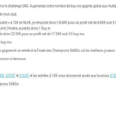
 le challenge SNG. Augmentez votre nombre de buy-ins gagnés grâce aux multipl
 de mon club.
uble » à 10€ en NLHE, je remporte donc 18.80€ pour un profit net de 8.80€ soit 0.
imit Omaha, je perds donc 1 Buy in.
te donc 22.50€ pour un profit net de 17.50€ soit 3.5 buy-ins.
 buy-ins.
 gagneront un entrée à la Finale des Champions Sit&Go où les meilleurs joueurs 
tournoi ci-dessous :
EM
,
XPERT
et
XTASE
et les entrées à 10€ vous donneront accès aux tournois
XT
mpions Sit&Go.