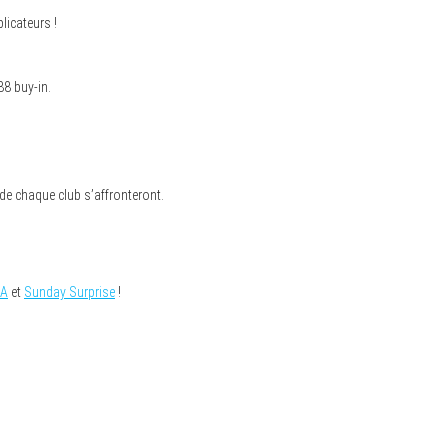
icateurs !
88 buy-in.
de chaque club s’affronteront.
RA
et
Sunday Surprise
!