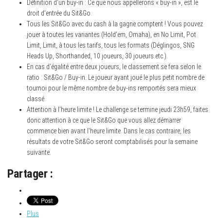
Définition d’un buy-in : Ce que nous appellerons « buy-in », est le
droit d’entrée du Sit&Go.
Tous les Sit&Go avec du cash à la gagne comptent ! Vous pouvez
jouer à toutes les variantes (Hold’em, Omaha), en No Limit, Pot
Limit, Limit, à tous les tarifs, tous les formats (Déglingos, SNG
Heads Up, Shorthanded, 10 joueurs, 30 joueurs.etc.).
En cas d’égalité entre deux joueurs, le classement se fera selon le
ratio : Sit&Go / Buy-in. Le joueur ayant joué le plus petit nombre de
tournoi pour le même nombre de buy-ins remportés sera mieux
classé.
Attention à l’heure limite ! Le challenge se termine jeudi 23h59, faites
donc attention à ce que le Sit&Go que vous allez démarrer
commence bien avant l’heure limite. Dans le cas contraire, les
résultats de votre Sit&Go seront comptabilisés pour la semaine
suivante.
Partager :
Plus