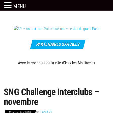
MENU
Skip
to
the
content
Le site
API –
officiel
PARTENAIRES OFFICIELS
Association
Poker
Isséenne –
Avec le concours de la ville d'Issy les Moulineaux
Le club du
grand Paris
SNG Challenge Interclubs –
novembre
Par
FAMARY
13 novembre 2019