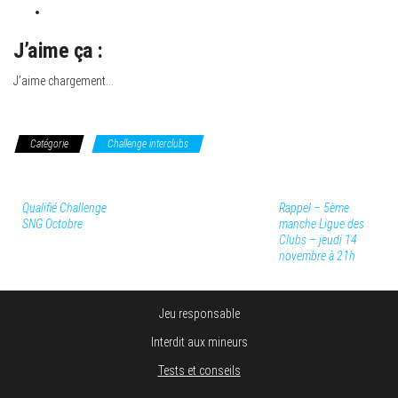
J’aime ça :
J’aime
chargement…
Catégorie
Challenge interclubs
Qualifié Challenge
Rappel – 5ème
SNG Octobre
manche Ligue des
Clubs – jeudi 14
novembre à 21h
Jeu responsable
Interdit aux mineurs
Tests et conseils