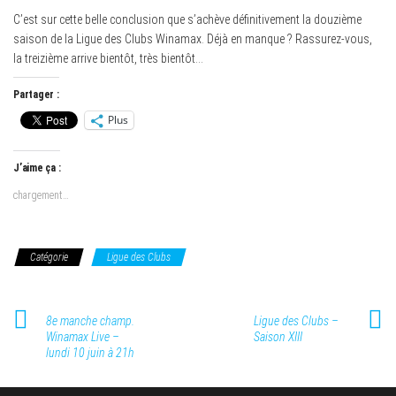
C’est sur cette belle conclusion que s’achève définitivement la douzième
saison de la Ligue des Clubs Winamax. Déjà en manque ? Rassurez-vous,
la treizième arrive bientôt, très bientôt…
Partager :
Plus
J’aime ça :
chargement…
Catégorie
Ligue des Clubs
8e manche champ.
Ligue des Clubs –
Winamax Live –
Saison XIII
lundi 10 juin à 21h