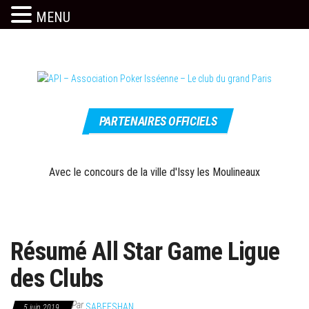
MENU
Skip
to
the
content
Le site
API –
officiel
PARTENAIRES OFFICIELS
Association
Poker
Isséenne –
Avec le concours de la ville d'Issy les Moulineaux
Le club du
grand Paris
Résumé All Star Game Ligue
des Clubs
Par
SABEESHAN
5 juin 2019