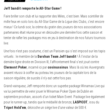
Jeff bandit remporte le All-Star Game !
Faire briller son club et lui rapporter des Miles, c’est bien. Mais scintiller de
mille feux en solo lors du All-Star Game de la Ligue des Clubs, c’est encore
mieux ! Ce lundi soir, la crème du gratin des joueurs de nos associations
partenaires était réunie pour en découdre une dernière fois cette saison et
tenter de rafler les packages mis en jeu à destination de nos futurs tournois
live.
Une fois n’est pas coutume, c’est un Parisien qui s’est imposé sur les tapis
virtuels : le membre de la
Darshan Team
Jeff bandit
! À l’instar de la
dernière ligne droite en Division III, l’affrontement final s’est joué contre
Clermont Poker
, incarné ici par
cosinussinus
. Mais là où les Auvergnats
avaient réussi à coiffer au poteau les joueurs de la capitale lors de la
saison régulière, de succès il n’y eut cette fois pas.
Grand vainqueur, Jeff remporte donc un superbe package Winamax Live qui
va lui permettre de venir jouer le Winamax Poker Open de Dublin en
septembre prochain, assorti d’un ticket Main Event. Package live également
pour le runner-up, tandis que le médaillé de bronze,
LASPICOT
, issu du
Tripot Hold’em
, décroche un siège live d’une valeur de 500 €.