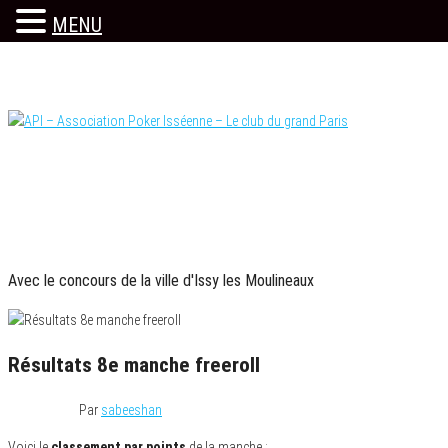
MENU
Skip
to
the
content
Le site officiel
API – Association Poker Isséenne – Le club du
PARTENAIRES OFFICIELS
grand Paris
Avec le concours de la ville d'Issy les Moulineaux
Résultats 8e manche freeroll
18 juin 2019
Par
sabeeshan
Voici le
classement par points
de la manche :