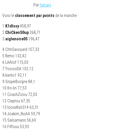
23 novembre 2021
Par
famary
Voici le
classement par points
de la manche :
1
K1dIssy
458,97
2
ChiCkenS0up
268,71
3
aiglenoire05
196,47
4 ChtiSavoyard 157,33
5 flemo 132,42
6 LAAtof 115,03
7 YooooDA 102,12
8 kanto1 92,11
9 SniperBorgne 84,1
10 Kri-lin 77,53
11 CoachZizou 72,03
12 Claptou 67,35
13 loosefish314 63,31
14 Joakim_NoAA 59,79
15 Salsamann 56,69
16 Fiffouu 53,93