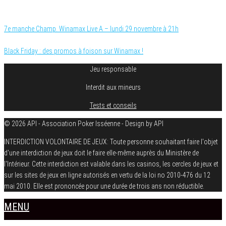
Catégorie
Championnat freeroll
7e manche Champ. Winamax Live A – lundi 29 novembre à 21h
Black Friday : des promos à foison sur Winamax !
Jeu responsable
Interdit aux mineurs
Tests et conseils
© 2026 API - Association Poker Isséenne - Design by API
INTERDICTION VOLONTAIRE DE JEUX: Toute personne souhaitant faire l'objet
d'une interdiction de jeux doit le faire elle-même auprès du Ministère de
l'Intérieur. Cette interdiction est valable dans les casinos, les cercles de jeux et
sur les sites de jeux en ligne autorisés en vertu de la loi no 2010-476 du 12
mai 2010. Elle est prononcée pour une durée de trois ans non réductible.
MENU