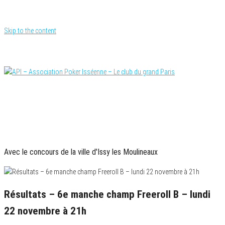
Skip to the content
Le site officiel
API – Association Poker Isséenne – Le club du
PARTENAIRES OFFICIELS
grand Paris
Avec le concours de la ville d'Issy les Moulineaux
Résultats – 6e manche champ Freeroll B – lundi
22 novembre à 21h