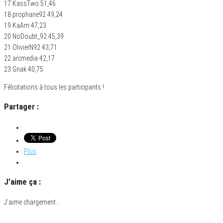
17 KassTwo 51,46
18 prophane92 49,24
19 KaAm 47,23
20 NoDoubt_92 45,39
21 OlivierN92 43,71
22 arcmedia 42,17
23 Gnak 40,75
Félicitations à tous les participants !
Partager :
Plus
J’aime ça :
J’aime
chargement…