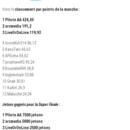
Voici le
classement par points de la manche :
1 Pilote AA 424,45
2 arcmedia 191,2
3 LiveOrOnLine 119,92
4 loosefish314 86,13
5 KassTwo 66,63
6 APILena 54,02
7 prophane92 45,24
8 Bounette999 38,8
9 bigbetcharli 33,88
10 Gnak 30,01
11 KaAm 26,9
12 Makoche 24,34
Jetons gagnés pour la Super Finale :
1 Pilote AA 7500 jetons
2 arcmedia 5000 jetons
3 LiveOrOnLine 2500 jetons