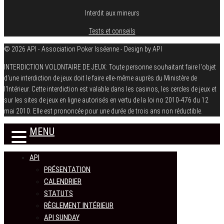
Interdit aux mineurs
Tests et conseils
© 2026 API - Association Poker Isséenne - Design by API
INTERDICTION VOLONTAIRE DE JEUX: Toute personne souhaitant faire l'objet
d'une interdiction de jeux doit le faire elle-même auprès du Ministère de
l'Intérieur. Cette interdiction est valable dans les casinos, les cercles de jeux et
sur les sites de jeux en ligne autorisés en vertu de la loi no 2010-476 du 12
mai 2010. Elle est prononcée pour une durée de trois ans non réductible.
MENU
API
PRÉSENTATION
CALENDRIER
STATUTS
RÈGLEMENT INTÉRIEUR
API SUNDAY