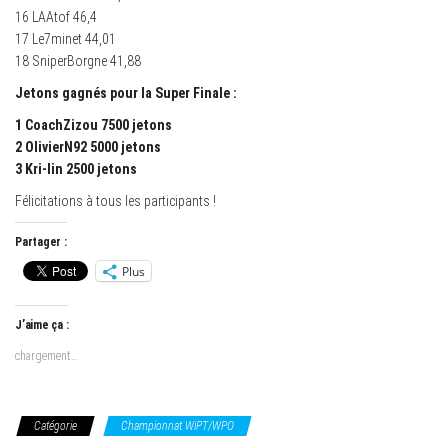
16 LAAtof 46,4
17 Le7minet 44,01
18 SniperBorgne 41,88
Jetons gagnés pour la Super Finale :
1 CoachZizou 7500 jetons
2 OlivierN92 5000 jetons
3 Kri-lin 2500 jetons
Félicitations à tous les participants !
Partager :
Plus
J’aime ça :
chargement…
Catégorie
Championnat WiPT/WPO