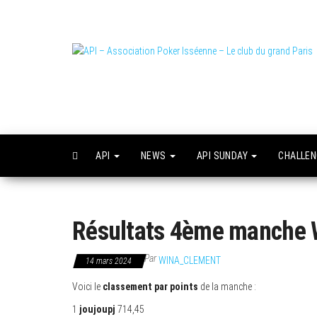
Skip
to
the
content
L
o
API
NEWS
API SUNDAY
CHALLE
Résultats 4ème manche 
Par
WINA_CLEMENT
14 mars 2024
Voici le
classement par points
de la manche :
1
joujoupj
714,45