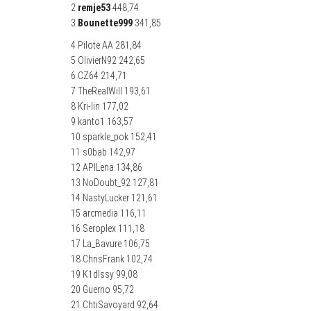
2
remje53
448,74
3
Bounette999
341,85
4 Pilote AA 281,84
5 OlivierN92 242,65
6 CZ64 214,71
7 TheRealWill 193,61
8 Kri-lin 177,02
9 kanto1 163,57
10 sparkle_pok 152,41
11 s0bab 142,97
12 APILena 134,86
13 NoDoubt_92 127,81
14 NastyLucker 121,61
15 arcmedia 116,11
16 Seroplex 111,18
17 La_Bavure 106,75
18 ChrisFrank 102,74
19 K1dIssy 99,08
20 Guerno 95,72
21 ChtiSavoyard 92,64