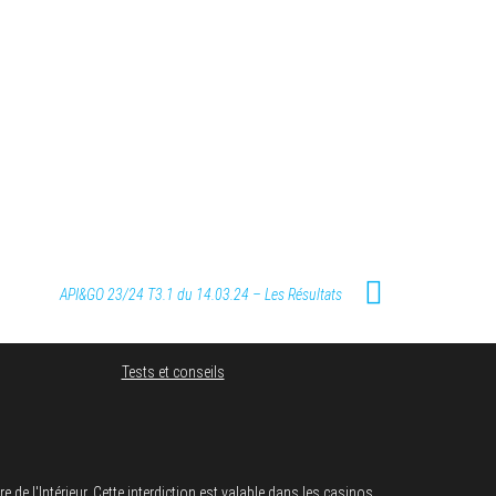
API&GO 23/24 T3.1 du 14.03.24 – Les Résultats
Tests et conseils
e l'Intérieur. Cette interdiction est valable dans les casinos,