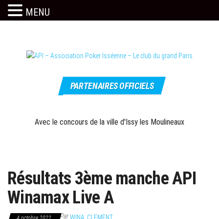
MENU
Skip
to
the
content
Le site
API –
officiel
PARTENAIRES OFFICIELS
Association
Poker
Isséenne –
Avec le concours de la ville d'Issy les Moulineaux
Le club du
grand Paris
Résultats 3ème manche API
Winamax Live A
Par
WINA_CLEMENT
4 octobre 2022