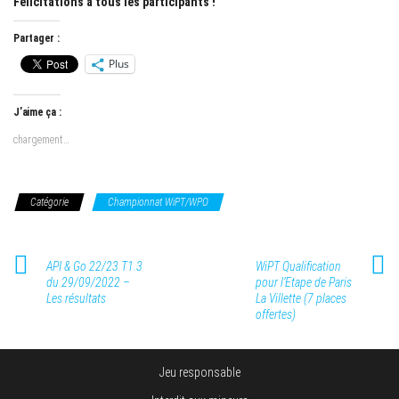
Félicitations à tous les participants !
Partager :
Plus
J’aime ça :
chargement…
Catégorie
Championnat WiPT/WPO
API & Go 22/23 T1.3
WiPT Qualification
du 29/09/2022 –
pour l’Etape de Paris
Les résultats
La Villette (7 places
offertes)
Jeu responsable