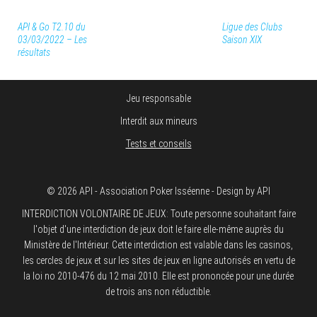
API & Go T2.10 du
Ligue des Clubs
03/03/2022 – Les
Saison XIX
résultats
Jeu responsable
Interdit aux mineurs
Tests et conseils
© 2026 API - Association Poker Isséenne - Design by API
INTERDICTION VOLONTAIRE DE JEUX: Toute personne souhaitant faire
l'objet d'une interdiction de jeux doit le faire elle-même auprès du
Ministère de l'Intérieur. Cette interdiction est valable dans les casinos,
les cercles de jeux et sur les sites de jeux en ligne autorisés en vertu de
la loi no 2010-476 du 12 mai 2010. Elle est prononcée pour une durée
de trois ans non réductible.