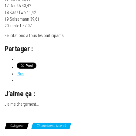
17 Dart45 43,42
18 KassTwo 41,42
19 Salsamann 39,61
20 kanto1 37,97
Félicitations à tous les participants !
Partager :
Plus
J’aime ça :
J’aime
chargement…
Catégorie
Championnat freeroll