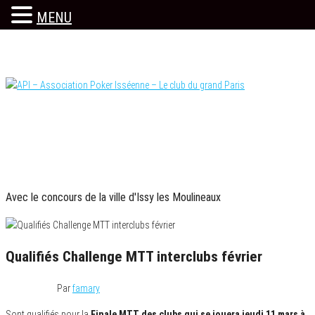
MENU
Skip
to
the
content
Le site officiel
API – Association Poker Isséenne – Le club du
PARTENAIRES OFFICIELS
grand Paris
Avec le concours de la ville d'Issy les Moulineaux
Qualifiés Challenge MTT interclubs février
3 mars 2021
Par
famary
Sont qualifiés pour la
Finale MTT des clubs qui se jouera jeudi 11 mars à