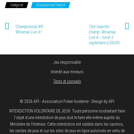
Catégorie
Championnat freeroll
Championnat API
1ère manche
Winamax Live A !
champ. Winamax
Live A – lundi 5
septembre à 20h30
Jeu responsable
Interdit aux mineurs
Tests et conseils
© 2026 API - Association Poker Isséenne - Design by API
INTERDICTION VOLONTAIRE DE JEUX: Toute personne souhaitant faire
l'objet d'une interdiction de jeux doit le faire elle-même auprès du
Ministère de l'Intérieur. Cette interdiction est valable dans les casinos,
les cercles de jeux et sur les sites de jeux en ligne autorisés en vertu de