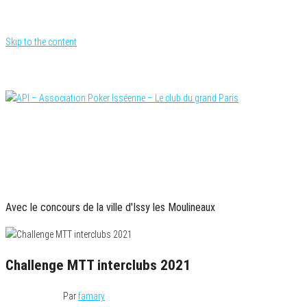
Skip to the content
Le site officiel
API – Association Poker Isséenne – Le club du
PARTENAIRES OFFICIELS
grand Paris
Avec le concours de la ville d'Issy les Moulineaux
Challenge MTT interclubs 2021
12 février 2021
Par
famary