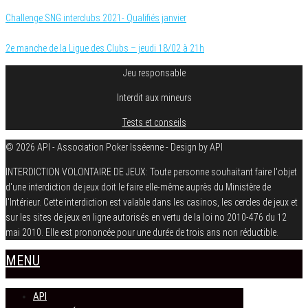
Challenge SNG interclubs 2021- Qualifiés janvier
2e manche de la Ligue des Clubs – jeudi 18/02 à 21h
Jeu responsable
Interdit aux mineurs
Tests et conseils
© 2026 API - Association Poker Isséenne - Design by API
INTERDICTION VOLONTAIRE DE JEUX: Toute personne souhaitant faire l'objet
d'une interdiction de jeux doit le faire elle-même auprès du Ministère de
l'Intérieur. Cette interdiction est valable dans les casinos, les cercles de jeux et
sur les sites de jeux en ligne autorisés en vertu de la loi no 2010-476 du 12
mai 2010. Elle est prononcée pour une durée de trois ans non réductible.
MENU
API