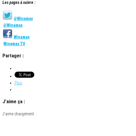
Les pages à suivre :
@Winamax
@Winamax
Winamax
Winamax TV
Partager :
Plus
J’aime ça :
J’aime
chargement…
Catégorie
Challenge interclubs