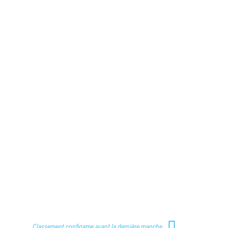
Classement configame avant la dernière manche