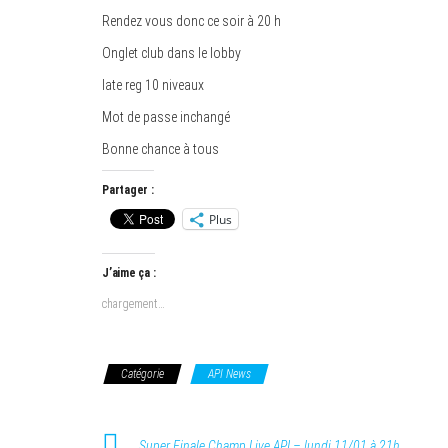
Rendez vous donc ce soir à 20 h
Onglet club dans le lobby
late reg 10 niveaux
Mot de passe inchangé
Bonne chance à tous
Partager :
Plus
J’aime ça :
chargement…
Catégorie
API News
Super Finale Champ Live API – lundi 11/01 à 21h