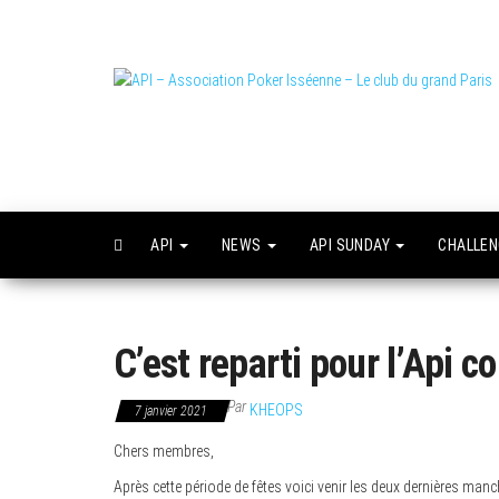
Skip
to
the
content
L
o
API
NEWS
API SUNDAY
CHALLE
C’est reparti pour l’Api c
Par
KHEOPS
7 janvier 2021
Chers membres,
Après cette période de fêtes voici venir les deux dernières man