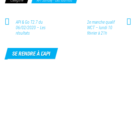
Catégorie
API Sunday - Les tournois
API & Go T2.7 du
2e manche qualif
06/02/2020 – Les
WCT – lundi 10
résultats
février à 21h
SE RENDRE À L’API