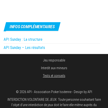
INFOS COMPLÉMENTAIRES
API Sunday : La structure
API Sunday – Les résultats
Jeu responsable
Interdit aux mineurs
Tests et conseils
© 2026 API - Association Poker Isséenne - Design by API
INTERDICTION VOLONTAIRE DE JEUX: Toute personne souhaitant faire
l'objet d'une interdiction de jeux doit le faire elle-même auprès du