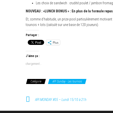
Les choix de sandwich : crudité poulet / jambon fromag
NOUVEAU : «LUNCH BONUS » : En plus de la formule repas,
Et, comme d’habitude, un prize-pool particulièrement motivant 
tounois + lots (calculé sur une base de 120 joueurs).
Partager :
Plus
J’aime ça :
chargement…
Catégorie
API Sunday - Les tournois
API MONDAY #05 – Lundi 15/10 à 21h