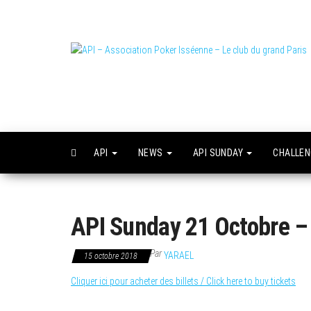
Skip
to
the
content
L
o
API
NEWS
API SUNDAY
CHALLE
API Sunday 21 Octobre – 
Par
YARAEL
15 octobre 2018
Cliquer ici pour acheter des billets / Click here to buy tickets