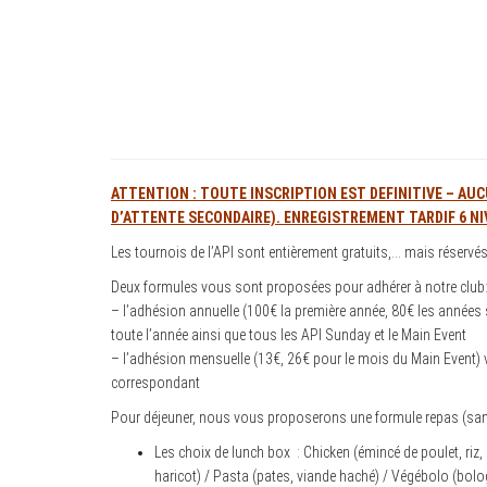
ATTENTION : TOUTE INSCRIPTION EST DEFINITIVE – AU
D’ATTENTE SECONDAIRE). ENREGISTREMENT TARDIF 6 NI
Les tournois de l’API sont entièrement gratuits,… mais réservés
Deux formules vous sont proposées pour adhérer à notre club
– l’adhésion annuelle (100€ la première année, 80€ les années 
toute l’année ainsi que tous les API Sunday et le Main Event
– l’adhésion mensuelle (13€, 26€ pour le mois du Main Event) 
correspondant
Pour déjeuner, nous vous proposerons une formule repas (sand
Les choix de lunch box : Chicken (émincé de poulet, riz,
haricot) / Pasta (pates, viande haché) / Végébolo (bolog