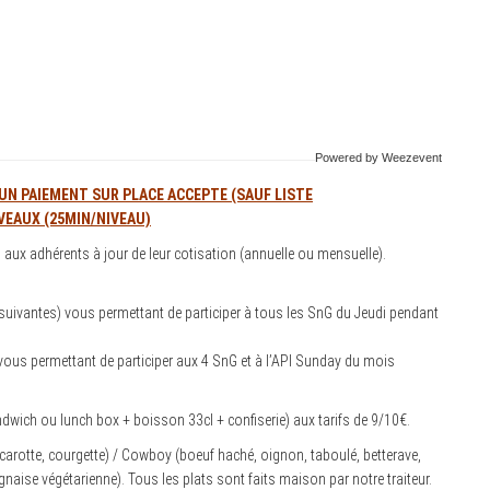
Powered by Weezevent
CUN PAIEMENT SUR PLACE ACCEPTE (SAUF LISTE
VEAUX (25MIN/NIVEAU)
 aux adhérents à jour de leur cotisation (annuelle ou mensuelle).
:
suivantes) vous permettant de participer à tous les SnG du Jeudi pendant
vous permettant de participer aux 4 SnG et à l’API Sunday du mois
wich ou lunch box + boisson 33cl + confiserie) aux tarifs de 9/10€.
 carotte, courgette) / Cowboy (boeuf haché, oignon, taboulé, betterave,
naise végétarienne). Tous les plats sont faits maison par notre traiteur.