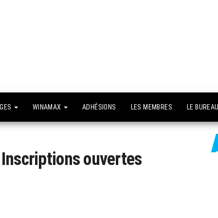
API –
e site
fficiel
Association
Poker
Isséenne –
Le club du
NGES
WINAMAX
ADHÉSIONS
LES MEMBRES
LE BUREA
grand Paris
Inscriptions ouvertes