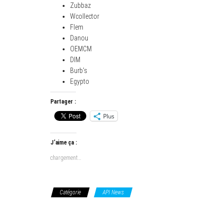
Zubbaz
Wcollector
Flem
Danou
OEMCM
DIM
Burb’s
Egypto
Partager :
Plus
J’aime ça :
chargement…
Catégorie
API News