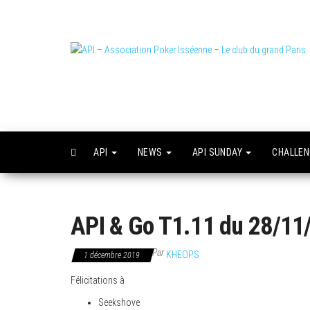
Skip
to
the
content
L
o
API
NEWS
API SUNDAY
CHALLE
API & Go T1.11 du 28/11
Par
KHEOPS
1 décembre 2019
Félicitations à
Seekshove