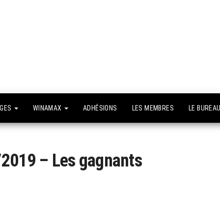
API –
e site
fficiel
Association
Poker
Isséenne –
Le club du
NGES
WINAMAX
ADHÉSIONS
LES MEMBRES
LE BUREA
grand Paris
/2019 – Les gagnants