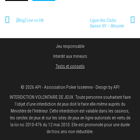
[Blog] Live vs life
Ligue des Clubs
Saison XV – Résumé
Jeu responsable
Interdit aux mineurs
Tests et conseils
© 2026 API - Association Poker Isséenne - Design by API
INTERDICTION VOLONTAIRE DE JEUX: Toute personne souhaitant faire
l'objet d'une interdiction de jeux doit le faire elle-même auprès du
Ministère de l'Intérieur. Cette interdiction est valable dans les casinos,
les cercles de jeux et sur les sites de jeux en ligne autorisés en vertu de
la loi no 2010-476 du 12 mai 2010. Elle est prononcée pour une durée
de trois ans non réductible.