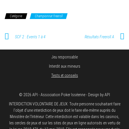
Catégorie
Championnat freeroll
SCF 2 : Events 1 à 4
Résultats Freeroll A
Jeu responsable
Interdit aux mineurs
Tests et conseils
© 2026 API - Association Poker Isséenne - Design by API
INTERDICTION VOLONTAIRE DE JEUX: Toute personne souhaitant faire
l'objet d'une interdiction de jeux doit le faire elle-même auprès du
Ministère de l'Intérieur. Cette interdiction est valable dans les casinos,
les cercles de jeux et sur les sites de jeux en ligne autorisés en vertu de