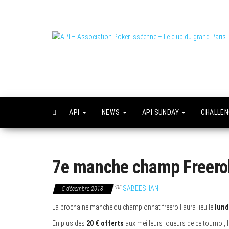
Skip
to
the
content
L
o
API
NEWS
API SUNDAY
CHALLE
7e manche champ Freerol
Par
SABEESHAN
5 décembre 2018
La prochaine manche du championnat freeroll aura lieu le
lund
En plus des
20 € offerts
aux meilleurs joueurs de ce tournoi,