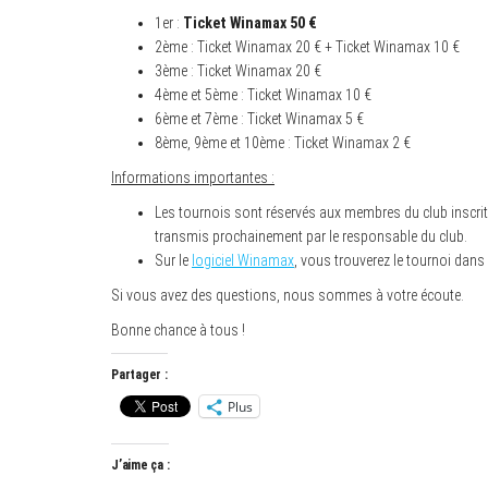
1er :
Ticket Winamax 50 €
2ème : Ticket Winamax 20 € + Ticket Winamax 10 €
3ème : Ticket Winamax 20 €
4ème et 5ème : Ticket Winamax 10 €
6ème et 7ème : Ticket Winamax 5 €
8ème, 9ème et 10ème : Ticket Winamax 2 €
Informations importantes :
Les tournois sont réservés aux membres du club inscrit
transmis prochainement par le responsable du club.
Sur le
logiciel Winamax
, vous trouverez le tournoi dans 
Si vous avez des questions, nous sommes à votre écoute.
Bonne chance à tous !
Partager :
Plus
J’aime ça :