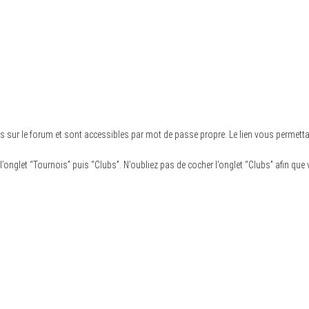
s sur le forum et sont accessibles par mot de passe propre. Le lien vous permett
l’onglet “Tournois” puis “Clubs”. N’oubliez pas de cocher l’onglet “Clubs” afin que v