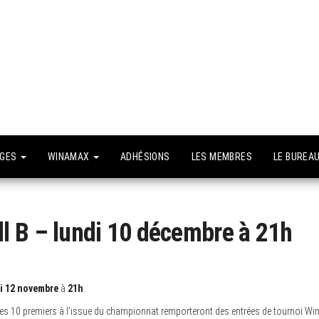
API –
e site
fficiel
Association
Poker
Isséenne –
Le club du
NGES
WINAMAX
ADHÉSIONS
LES MEMBRES
LE BUREA
grand Paris
l B – lundi 10 décembre à 21h
i 12 novembre
à
21h
.
 les 10 premiers à l’issue du championnat remporteront des entrées de tournoi Wi