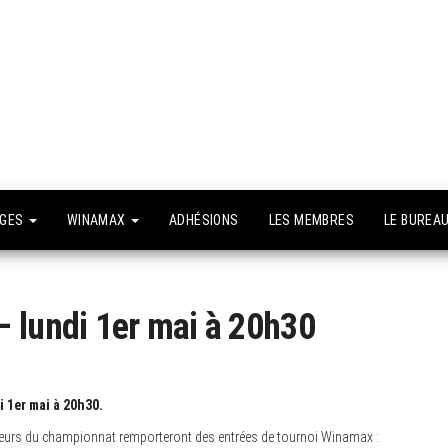
API –
e site
fficiel
Association
Poker
Isséenne –
Le club du
NGES
WINAMAX
ADHÉSIONS
LES MEMBRES
LE BUREA
grand Paris
 lundi 1er mai à 20h30
i 1er mai à 20h30.
ueurs du championnat remporteront des entrées de tournoi Winamax :