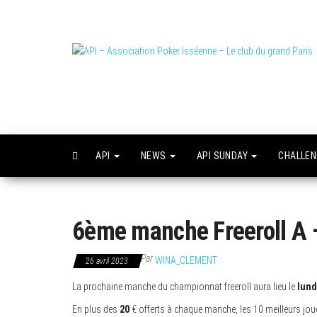
Skip
to
the
content
L
o
API
NEWS
API SUNDAY
CHALLE
6ème manche Freeroll A –
Par
WINA_CLEMENT
26 avril 2023
La prochaine manche du championnat freeroll aura lieu le
lund
En plus des
20
€ offerts à chaque manche, les 10 meilleurs jo