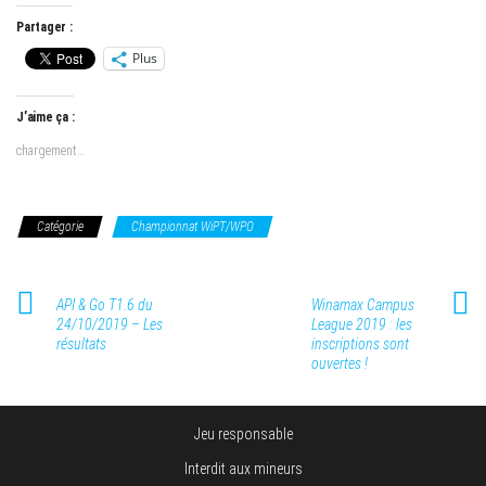
Partager :
Plus
J’aime ça :
chargement…
Catégorie
Championnat WiPT/WPO
API & Go T1.6 du
Winamax Campus
24/10/2019 – Les
League 2019 : les
résultats
inscriptions sont
ouvertes !
Jeu responsable
Interdit aux mineurs