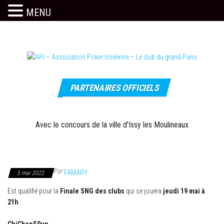
MENU
Skip
to
the
content
Le site
API –
officiel
PARTENAIRES OFFICIELS
Association
Poker
Isséenne –
Avec le concours de la ville d'Issy les Moulineaux
Le club du
grand Paris
Par
FAMARY
5 mai 2022
Est qualifié pour la
Finale SNG des clubs
qui se jouera
jeudi 19 mai à
21h
: