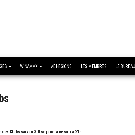
API –
e site
fficiel
Association
Poker
Isséenne –
Le club du
NGES
WINAMAX
ADHÉSIONS
LES MEMBRES
LE BUREA
grand Paris
bs
es Clubs saison XIII se jouera ce soir à 21h !