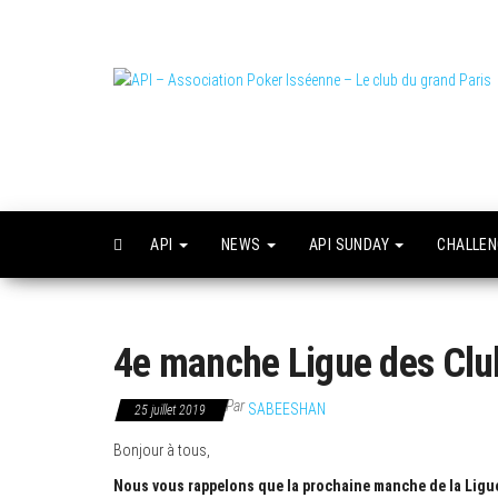
Skip
to
the
content
L
o
API
NEWS
API SUNDAY
CHALLE
4e manche Ligue des Clu
Par
SABEESHAN
25 juillet 2019
Bonjour à tous,
Nous vous rappelons que la prochaine manche de la Ligue d