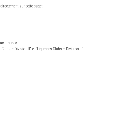
 directement sur cette page :
el transfert.
lubs – Division II” et “Ligue des Clubs – Division III”.