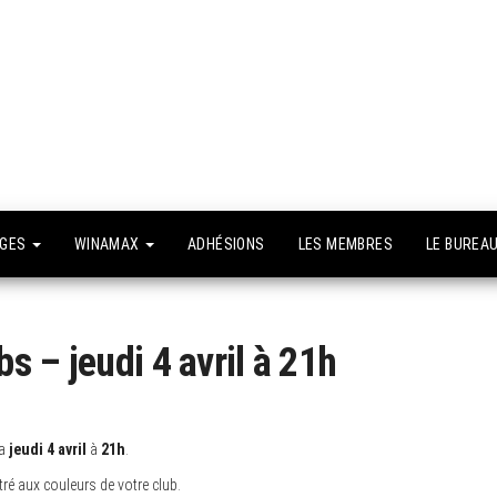
API –
e site
fficiel
Association
Poker
Isséenne –
Le club du
NGES
WINAMAX
ADHÉSIONS
LES MEMBRES
LE BUREA
grand Paris
 – jeudi 4 avril à 21h
ra
jeudi 4 avril
à
21h
.
ré aux couleurs de votre club.