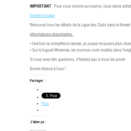
IMPORTANT
: Pour vous inscrire au tournoi, vous devez achete
Acheter le ticket
Retrouvez tous les détails de la Ligue des Clubs dans le thread
Informations importantes :
• Une fois la compétition lancée, un joueur ne pourra plus chang
• Sur le logiciel Winamax, les tournois sont visibles dans l’ongl
Si vous avez des questions, n’hésitez pas à nous les poser.
Bonne chance à tous !
Partager :
Plus
J’aime ça :