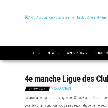
Skip
to
the
content
L
o
API
NEWS
API SUNDAY
CHALLE
4e manche Ligue des Clubs
Par
SABEESHAN
27 mars 2019
La prochaine manche de la Ligue des Clubs Saison XII se joue
Lors de votre inscription, vous serez automatiquement enregist