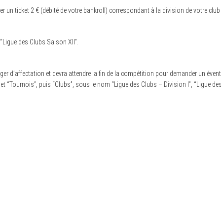
r un ticket 2 € (débité de votre bankroll) correspondant à la division de votre club
 “Ligue des Clubs Saison XII”.
er d’affectation et devra attendre la fin de la compétition pour demander un éventu
et “Tournois”, puis “Clubs”, sous le nom “Ligue des Clubs – Division I”, “Ligue des C