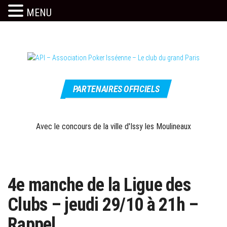
MENU
Skip
to
the
content
Le site
API –
officiel
PARTENAIRES OFFICIELS
Association
Poker
Isséenne –
Avec le concours de la ville d'Issy les Moulineaux
Le club du
grand Paris
4e manche de la Ligue des
Clubs – jeudi 29/10 à 21h –
Rappel