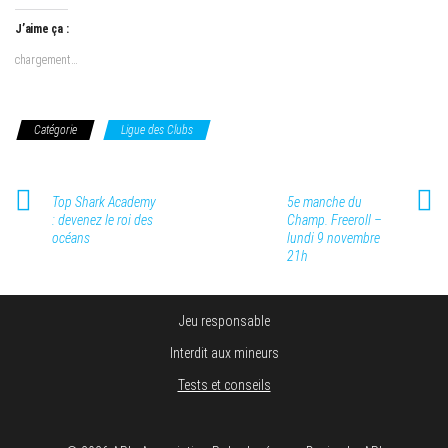
J’aime ça :
chargement…
Catégorie
Ligue des Clubs
Top Shark Academy
5e manche du
: devenez le roi des
Champ. Freeroll –
océans
lundi 9 novembre
21h
Jeu responsable
Interdit aux mineurs
Tests et conseils