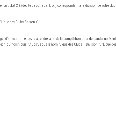
r un ticket 2 € (débité de votre bankroll) correspondant à la division de votre club
 “Ligue des Clubs Saison XII”.
er d’affectation et devra attendre la fin de la compétition pour demander un éventu
et “Tournois”, puis “Clubs”, sous le nom “Ligue des Clubs – Division I”, “Ligue des C