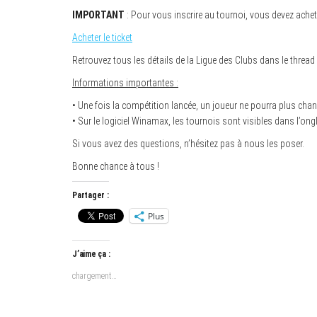
IMPORTANT
: Pour vous inscrire au tournoi, vous devez achete
Acheter le ticket
Retrouvez tous les détails de la Ligue des Clubs dans le thread
Informations importantes :
• Une fois la compétition lancée, un joueur ne pourra plus chang
• Sur le logiciel Winamax, les tournois sont visibles dans l’ongl
Si vous avez des questions, n’hésitez pas à nous les poser.
Bonne chance à tous !
Partager :
Plus
J’aime ça :
chargement…