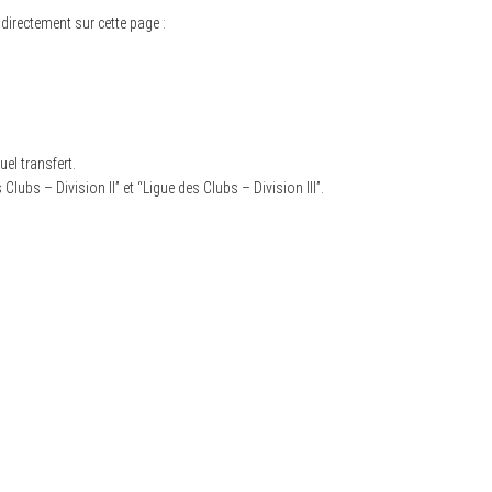
 directement sur cette page :
el transfert.
lubs – Division II” et “Ligue des Clubs – Division III”.