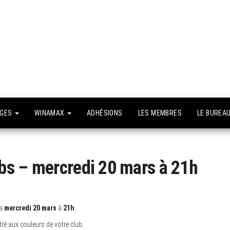
API –
e site
fficiel
Association
Poker
Isséenne –
Le club du
NGES
WINAMAX
ADHÉSIONS
LES MEMBRES
LE BUREA
grand Paris
bs – mercredi 20 mars à 21h
ra
mercredi 20 mars
à
21h
.
ré aux couleurs de votre club.