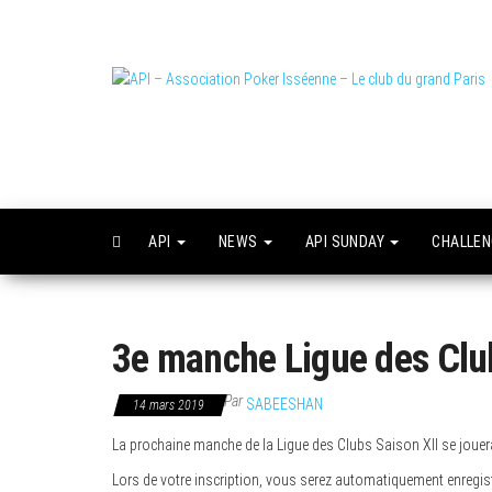
Skip
to
the
content
L
o
API
NEWS
API SUNDAY
CHALLE
3e manche Ligue des Clu
Par
SABEESHAN
14 mars 2019
La prochaine manche de la Ligue des Clubs Saison XII se joue
Lors de votre inscription, vous serez automatiquement enregist