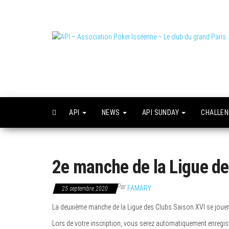
Skip
to
the
content
L
o
API
NEWS
API SUNDAY
CHALLE
2e manche de la Ligue de
Par
FAMARY
25 septembre 2020
La deuxième manche de la Ligue des Clubs Saison XVI se joue
Lors de votre inscription, vous serez automatiquement enregist