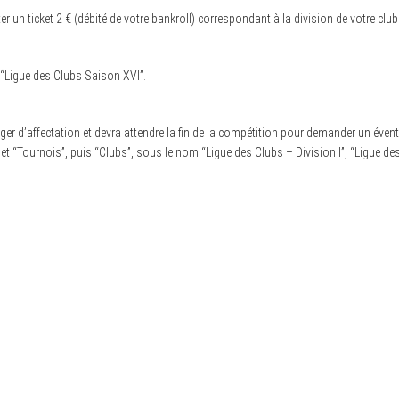
 un ticket 2 € (débité de votre bankroll) correspondant à la division de votre club
 “Ligue des Clubs Saison XVI”.
er d’affectation et devra attendre la fin de la compétition pour demander un éventu
et “Tournois”, puis “Clubs”, sous le nom “Ligue des Clubs – Division I”, “Ligue des C