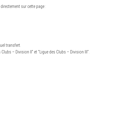
 directement sur cette page :
el transfert.
lubs – Division II” et “Ligue des Clubs – Division III”.