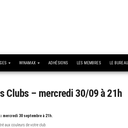
API –
e site
fficiel
Association
Poker
Isséenne –
Le club du
NGES
WINAMAX
ADHÉSIONS
LES MEMBRES
LE BUREA
grand Paris
s Clubs – mercredi 30/09 à 21h
ra
mercredi 30 septembre à 21h.
ré aux couleurs de votre club.