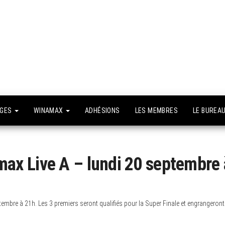
API –
e site
fficiel
Association
Poker
Isséenne –
Le club du
NGES
WINAMAX
ADHÉSIONS
LES MEMBRES
LE BUREA
grand Paris
x Live A – lundi 20 septembre 
mbre à 21h. Les 3 premiers seront qualifiés pour la Super Finale et engrangeront 