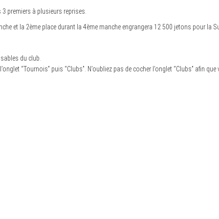
s 3 premiers à plusieurs reprises.
anche et la 2ème place durant la 4ème manche engrangera 12 500 jetons pour la Su
sables du club.
l’onglet “Tournois” puis “Clubs”. N’oubliez pas de cocher l’onglet “Clubs” afin que v