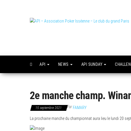
Skip
to
the
content
L
o
API
NEWS
API SUNDAY
CHALLE
2e manche champ. Winama
Par
FAMARY
15 septembre 2021
La prochaine manche du championnat aura lieu le lundi 20 septe