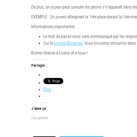
De plus, un joueur peut cumuler les jetons s’il apparaît dans le
EXEMPLE : Un joueur atteignant la 1ère place durant la 1ère m
Informations importantes :
Le mot de passe vous sera communiqué par les respon
Sur le
logiciel Winamax
, vous trouverez le tournoi dans 
Bonne chance à toutes et à tous !
Partager :
Plus
J’aime ça :
chargement…