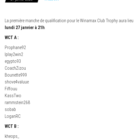
La première manche de qualification pour le Winamax Club Trophy aura lieu
lundi 27 janvier à 21h
.
WCT A :
Prophane92
Iplay2win2
egypto93
CoachZizou
Bounette999
shove4valuue
Fiffouu
KassTwo
rammstein268
sobab
LoganRC
WCT B :
kheops_