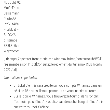
NoDoubt_92
MaVieEnLair
Salsamann
Pilote AA
In2Bluf4Valu
– LeMuet –
SHOCKA
cTTprmoa
S33kSh0ve
Wayaxxxxx
[url=https://operator-front-static-cdn.winamax.fr/img/content/club/WCT-
reglement-saison11.pdf]Consultez le règlement du Winamax Club Trophy
2020[/url]
Informations importantes :
Un ticket d’entrée sera crédité sur votre compte Winamax dans un
délai de 48 heures. Il vous permettra de vous inscrire au tournoi.
Sur le logiciel Winamax, vous trouverez le tournoi dans l’onglet
‘Tournois’ puis ‘Clubs’. N’oubliez pas de cocher l’onglet ‘Clubs’ afin
que votre tournoi s’affiche.