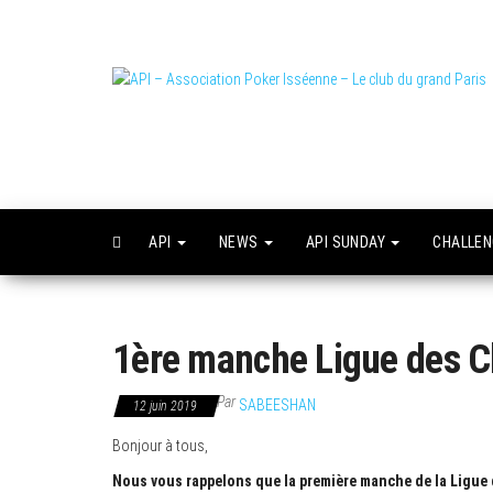
Skip
to
the
content
L
o
API
NEWS
API SUNDAY
CHALLE
1ère manche Ligue des Cl
Par
SABEESHAN
12 juin 2019
Bonjour à tous,
Nous vous rappelons que la première manche de la Ligue de