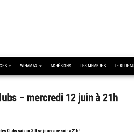
API –
e site
fficiel
Association
Poker
Isséenne –
Le club du
NGES
WINAMAX
ADHÉSIONS
LES MEMBRES
LE BUREA
grand Paris
ubs – mercredi 12 juin à 21h
s Clubs saison XIII se jouera ce soir à 21h !