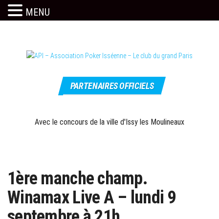
MENU
Skip
to
the
content
Le site
API –
officiel
PARTENAIRES OFFICIELS
Association
Poker
Isséenne –
Avec le concours de la ville d'Issy les Moulineaux
Le club du
grand Paris
1ère manche champ.
Winamax Live A – lundi 9
septembre à 21h