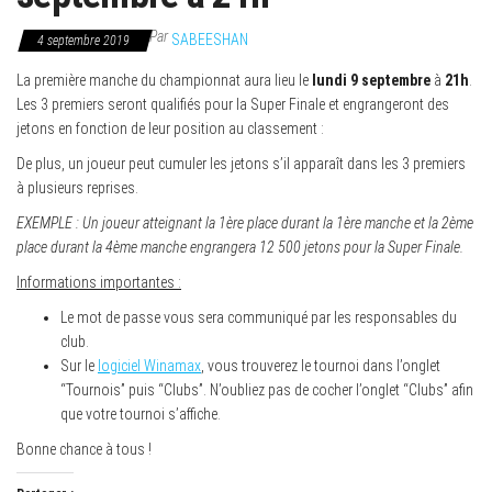
Par
SABEESHAN
4 septembre 2019
La première manche du championnat aura lieu le
lundi 9 septembre
à
21h
.
Les 3 premiers seront qualifiés pour la Super Finale et engrangeront des
jetons en fonction de leur position au classement :
De plus, un joueur peut cumuler les jetons s’il apparaît dans les 3 premiers
à plusieurs reprises.
EXEMPLE : Un joueur atteignant la 1ère place durant la 1ère manche et la 2ème
place durant la 4ème manche engrangera 12 500 jetons pour la Super Finale.
Informations importantes :
Le mot de passe vous sera communiqué par les responsables du
club.
Sur le
logiciel Winamax
, vous trouverez le tournoi dans l’onglet
“Tournois” puis “Clubs”. N’oubliez pas de cocher l’onglet “Clubs” afin
que votre tournoi s’affiche.
Bonne chance à tous !